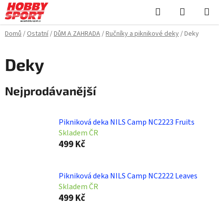
Přejít
Hledat
NÁKUPN
na
KOŠÍK
obsah
Domů
/
Ostatní
/
DůM A ZAHRADA
/
Ručníky a piknikové deky
/
Deky
Deky
Nejprodávanější
Pikniková deka NILS Camp NC2223 Fruits
Skladem ČR
499 Kč
Pikniková deka NILS Camp NC2222 Leaves
Skladem ČR
499 Kč