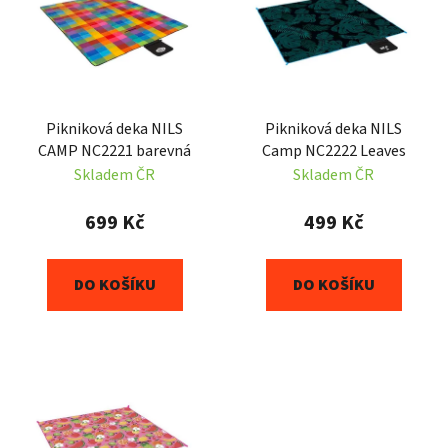
p
o
i
d
s
u
p
k
r
t
Pikniková deka NILS
Pikniková deka NILS
o
ů
CAMP NC2221 barevná
Camp NC2222 Leaves
d
Skladem ČR
Skladem ČR
u
k
699 Kč
499 Kč
t
ů
DO KOŠÍKU
DO KOŠÍKU