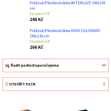
Plážová/Pikniková deka WITEBLAZE 190x135
cm
Skladem ČR
248 Kč
Plážová/Pikniková deka HIGH COLORADO
190x135 cm
Skladem ČR
266 Kč
Ř
Řadit podle:
Doporučujeme
a
z
e
OTEVŘÍT FILTR
n
í
V
p
ý
r