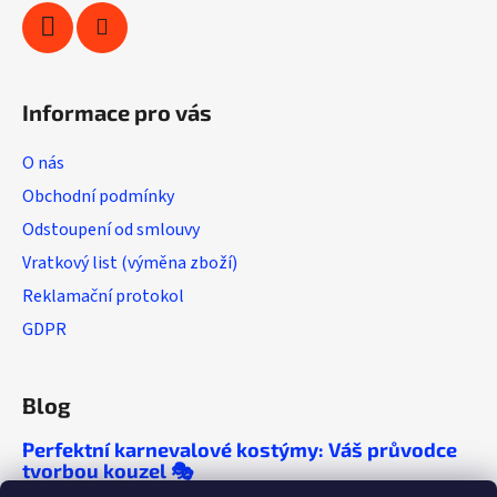
k
y
v
ý
Informace pro vás
p
i
O nás
s
u
Obchodní podmínky
Odstoupení od smlouvy
Vratkový list (výměna zboží)
Reklamační protokol
GDPR
Blog
Perfektní karnevalové kostýmy: Váš průvodce
tvorbou kouzel 🎭