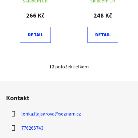
190x135 cm
Skladem ČR
Skladem ČR
266 Kč
248 Kč
DETAIL
DETAIL
12
položek celkem
O
v
l
Z
á
á
d
Kontakt
p
a
a
c
lenka.flajsarova
@
seznam.cz
t
í
í
p
776265743
r
v