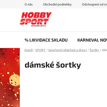
Přejít
O nás
Obchodní podmínky
Odstoupení od s
na
obsah
% LIKVIDACE SKLADU
KARNEVAL NO
Domů
/
SPORT
/
Sportovní oblečení a dresy
/
Šortky
/
dám
dámské šortky