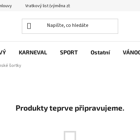
mlouvy
Vratkový list (výměna zboží)
Reklamační protokol
VÝ
KARNEVAL
SPORT
Ostatní
VÁNO
ské šortky
Produkty teprve připravujeme.