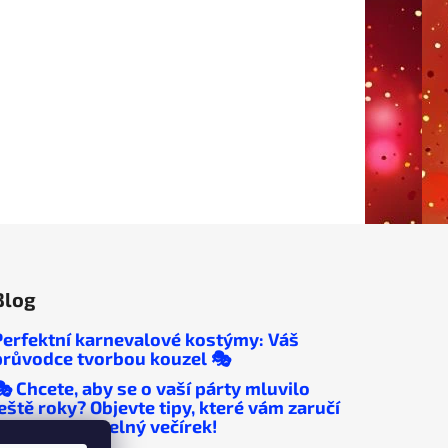
Blog
Perfektní karnevalové kostýmy: Váš
průvodce tvorbou kouzel 🎭
🎭 Chcete, aby se o vaší párty mluvilo
ještě roky? Objevte tipy, které vám zaručí
nezapomenutelný večírek!