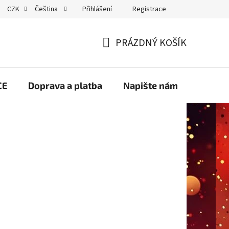
Přihlášení
Registrace
CZK
Čeština
GDPR
PRÁZDNÝ KOŠÍK
NÁKUPNÍ
KOŠÍK
CE
Doprava a platba
Napište nám
Velko