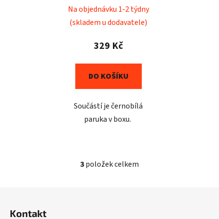
Na objednávku 1-2 týdny
(skladem u dodavatele)
329 Kč
DO KOŠÍKU
Součástí je černobílá
paruka v boxu.
3
položek celkem
O
v
l
Z
á
á
d
Kontakt
p