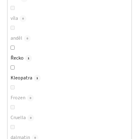
víla
0
anděl
0
Řecko
1
Kleopatra
1
Frozen
0
Cruella
0
dalmatin
0