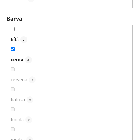
Barva
bílá
2
černá
3
červená
0
fialová
0
hnědá
0
modrá
0