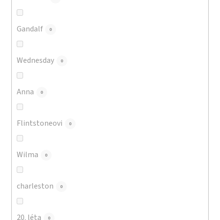
Gandalf
0
Wednesday
0
Anna
0
Flintstoneovi
0
Wilma
0
charleston
0
20. léta
0