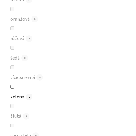
oranžová
0
růžová
0
šedá
0
vícebarevná
0
zelená
1
žlutá
0
černo bílá
0