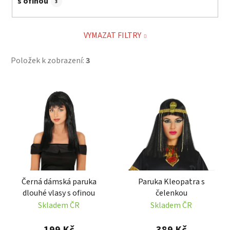
s ofinou
3
VYMAZAT FILTRY
Položek k zobrazení:
3
V
ý
p
i
s
p
r
Černá dámská paruka
Paruka Kleopatra s
o
dlouhé vlasy s ofinou
čelenkou
d
Skladem ČR
Skladem ČR
u
k
199 Kč
389 Kč