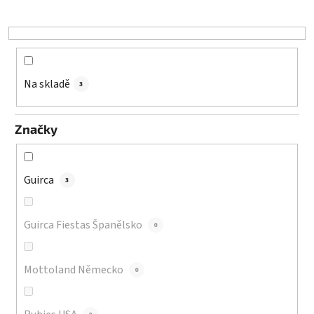
u
k
t
ů
Na skladě
3
Značky
Guirca
3
Guirca Fiestas Španělsko
0
Mottoland Německo
0