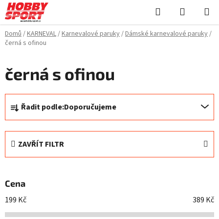
Přejít
Hledat
NÁKUPN
na
KOŠÍK
obsah
Domů
/
KARNEVAL
/
Karnevalové paruky
/
Dámské karnevalové paruky
/
černá s ofinou
černá s ofinou
Ř
Řadit podle:
Doporučujeme
a
z
e
ZAVŘÍT FILTR
n
í
p
Cena
r
o
199
Kč
389
Kč
d