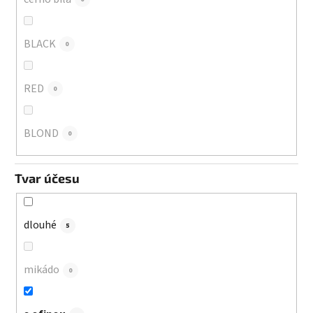
BLACK
0
RED
0
BLOND
0
Tvar účesu
dlouhé
5
mikádo
0