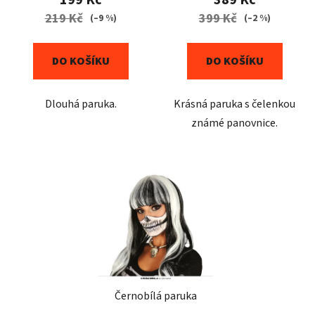
t
219 Kč
399 Kč
(–9 %)
(–2 %)
ů
DO KOŠÍKU
DO KOŠÍKU
Dlouhá paruka.
Krásná paruka s čelenkou
známé panovnice.
Černobílá paruka