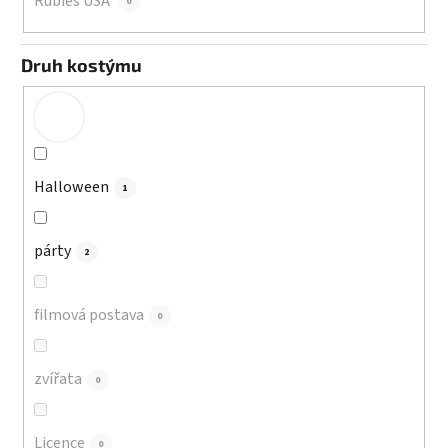
Rubies USA
0
Druh kostýmu
Halloween
1
párty
2
filmová postava
0
zvířata
0
Licence
0