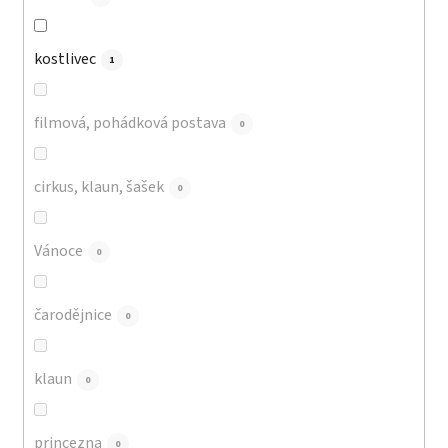
kostlivec
1
filmová, pohádková postava
0
cirkus, klaun, šašek
0
Vánoce
0
čarodějnice
0
klaun
0
princezna
0