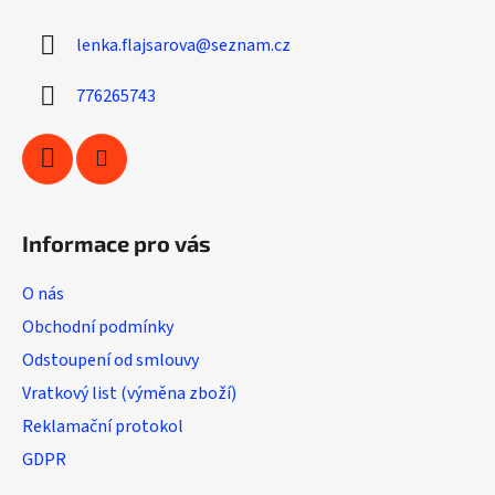
a
a
c
lenka.flajsarova
@
seznam.cz
t
í
í
p
776265743
r
v
k
y
v
ý
Informace pro vás
p
i
O nás
s
u
Obchodní podmínky
Odstoupení od smlouvy
Vratkový list (výměna zboží)
Reklamační protokol
GDPR