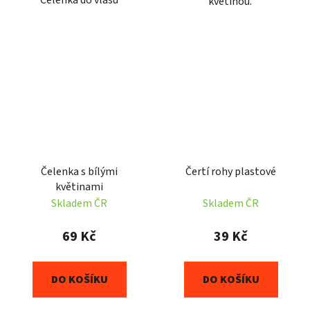
Čelenka do vlasů
květinou.
Čelenka s bílými
Čertí rohy plastové
květinami
Skladem ČR
Skladem ČR
69 Kč
39 Kč
DO KOŠÍKU
DO KOŠÍKU