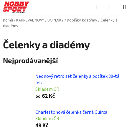
Přejít
Hledat
NÁKUPN
na
KOŠÍK
obsah
Domů
/
KARNEVAL NOVÝ
/
DOPLŇKY
/
Doplňky kostýmy
/
Čelenky a
diadémy
Čelenky a diadémy
Nejprodávanější
Neonový retro set čelenky a potítek 80-tá
léta
Skladem ČR
62 Kč
od
Charlestonová čelenka černá Guirca
Skladem ČR
49 Kč