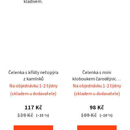
kladivem.
Čelenka s křídly netopýra
Čelenka s mini
z kamínků
kloboukem čarodějnice a
copánky
Na objednávku 1-2 týdny
Na objednávku 1-2 týdny
(skladem u dodavatele)
(skladem u dodavatele)
117 Kč
98 Kč
139 Kč
109 Kč
(–15 %)
(–10 %)