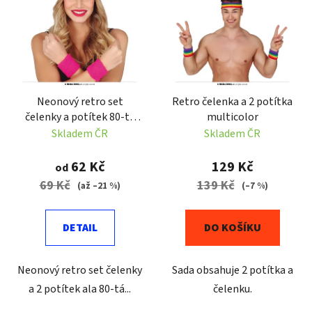
p
o
i
d
s
u
p
k
r
t
Neonový retro set
Retro čelenka a 2 potítka
o
ů
čelenky a potítek 80-tá
multicolor
d
léta
Skladem ČR
Skladem ČR
u
k
62 Kč
129 Kč
od
t
69 Kč
139 Kč
(až –21 %)
(–7 %)
ů
DETAIL
DO KOŠÍKU
Neonový retro set čelenky
Sada obsahuje 2 potítka a
a 2 potítek ala 80-tá...
čelenku.