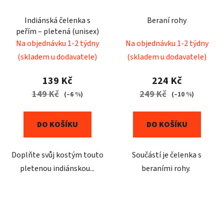
Indiánská čelenka s
Beraní rohy
peřím – pletená (unisex)
Na objednávku 1-2 týdny
Na objednávku 1-2 týdny
(skladem u dodavatele)
(skladem u dodavatele)
139 Kč
224 Kč
149 Kč
249 Kč
(–6 %)
(–10 %)
DO KOŠÍKU
DO KOŠÍKU
Doplňte svůj kostým touto
Součástí je čelenka s
pletenou indiánskou...
beraními rohy.