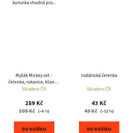
korunka vhodná pro...
Myšák Mickey set -
Indiánská čelenka
čelenka, rukavice, kšandy,
ocas
Skladem ČR
Skladem ČR
289 Kč
43 Kč
309 Kč
49 Kč
(–6 %)
(–12 %)
DO KOŠÍKU
DO KOŠÍKU