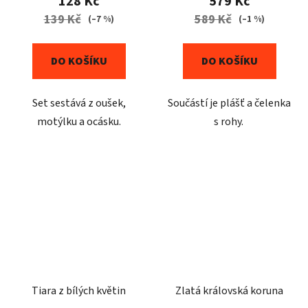
128 Kč
579 Kč
139 Kč
589 Kč
(–7 %)
(–1 %)
DO KOŠÍKU
DO KOŠÍKU
Set sestává z oušek,
Součástí je plášť a čelenka
motýlku a ocásku.
s rohy.
Tiara z bílých květin
Zlatá královská koruna