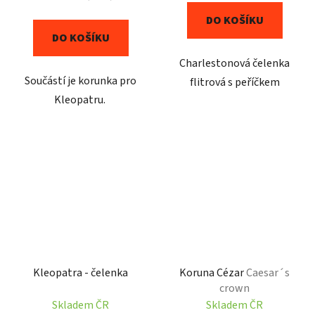
DO KOŠÍKU
DO KOŠÍKU
Charlestonová čelenka
Součástí je korunka pro
flitrová s peříčkem
Kleopatru.
Kleopatra - čelenka
Koruna Cézar
Caesar´s
crown
Skladem ČR
Skladem ČR