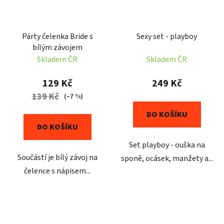
Párty čelenka Bride s
Sexy set - playboy
bílým závojem
Skladem ČR
Skladem ČR
129 Kč
249 Kč
139 Kč
(–7 %)
DO KOŠÍKU
DO KOŠÍKU
Set playboy - ouška na
Součástí je bílý závoj na
sponě, ocásek, manžety a...
čelence s nápisem...