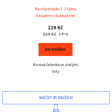
Na objednávku 1-2 týdny
(skladem u dodavatele)
229 Kč
239 Kč
(–4 %)
DO KOŠÍKU
Kovová čelenka se zlatými
listy
NAČÍST 45 DALŠÍCH
S
1
3
t