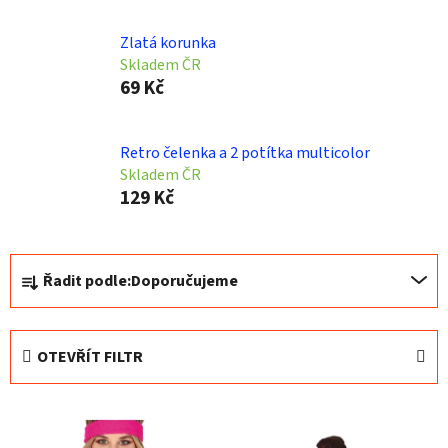
Zlatá korunka
Skladem ČR
69 Kč
Retro čelenka a 2 potítka multicolor
Skladem ČR
129 Kč
Ř
Řadit podle:
Doporučujeme
a
z
e
OTEVŘÍT FILTR
n
í
V
p
ý
r