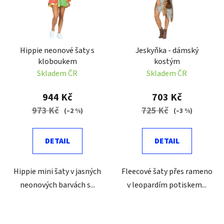
i
s
p
r
Hippie neonové šaty s
Jeskyňka - dámský
o
kloboukem
kostým
d
Skladem ČR
Skladem ČR
u
k
944 Kč
703 Kč
t
973 Kč
725 Kč
(–2 %)
(–3 %)
ů
DETAIL
DETAIL
Hippie mini šaty v jasných
Fleecové šaty přes rameno
neonových barvách s...
v leopardím potiskem...