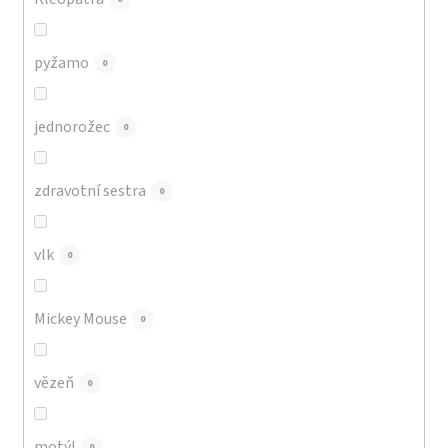
pyžamo
0
jednorožec
0
zdravotní sestra
0
vlk
0
Mickey Mouse
0
vězeň
0
motýl
0