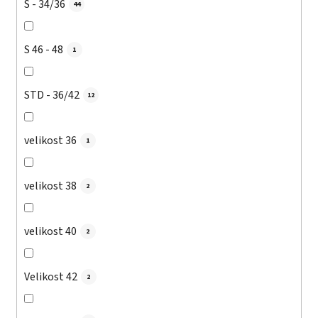
S - 34/36
44
S 46 - 48
1
STD - 36/42
12
velikost 36
1
velikost 38
2
velikost 40
2
Velikost 42
2