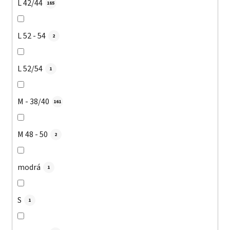
L 42/44
185
L 52 - 54
2
L 52/54
1
M - 38/40
161
M 48 - 50
2
modrá
1
S
1