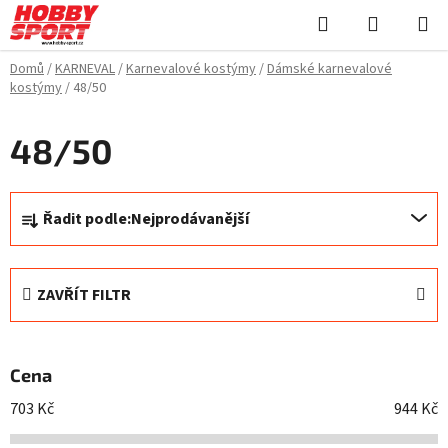
Přejít
Hledat
NÁKUPN
na
KOŠÍK
obsah
Domů
/
KARNEVAL
/
Karnevalové kostýmy
/
Dámské karnevalové
kostýmy
/
48/50
48/50
Ř
Řadit podle:
Nejprodávanější
a
z
e
ZAVŘÍT FILTR
n
í
p
Cena
r
o
703
Kč
944
Kč
d