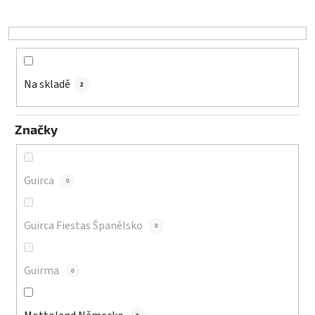
u
k
t
ů
Na skladě
2
Značky
Guirca
0
Guirca Fiestas Španělsko
0
Guirma
0