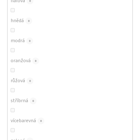
fialová
0
hnědá
0
modrá
0
oranžová
0
růžová
0
stříbrná
0
vícebarevná
0