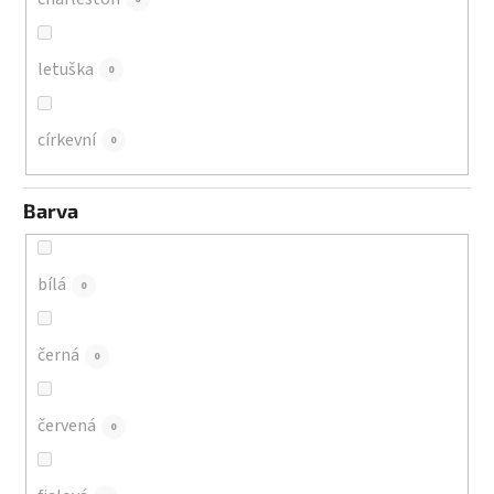
letuška
0
církevní
0
Barva
bílá
0
černá
0
červená
0