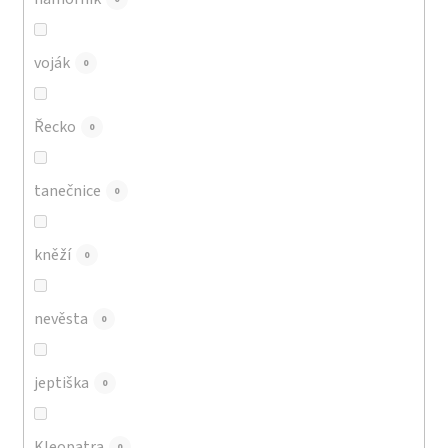
voják
0
Řecko
0
tanečnice
0
kněží
0
nevěsta
0
jeptiška
0
Kleopatra
0