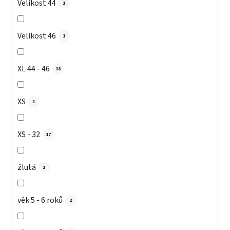
Velikost 44
1
Velikost 46
1
XL 44 - 46
18
XS
1
XS - 32
17
žlutá
1
věk 5 - 6 roků
2