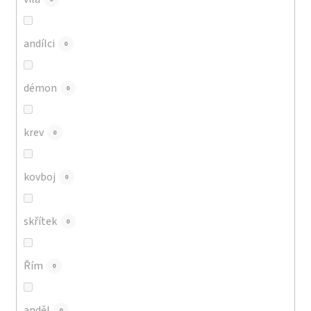
andílci
0
démon
0
krev
0
kovboj
0
skřítek
0
Řím
0
anděl
0