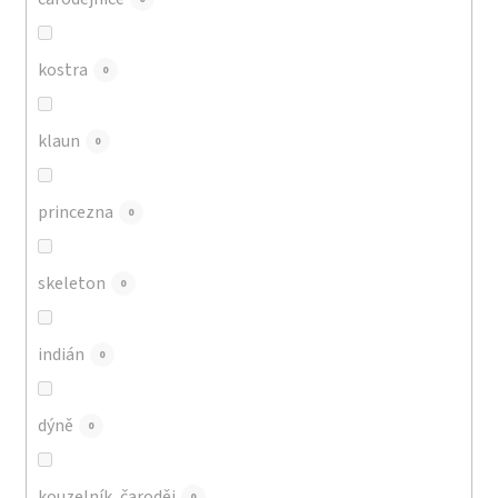
kostra
0
klaun
0
princezna
0
skeleton
0
indián
0
dýně
0
kouzelník, čaroděj
0