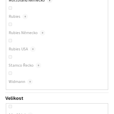
Mottoland Německo
2
Rubies
0
Rubies Německo
0
Rubies USA
0
Stamco Řecko
0
Widmann
0
Velikost