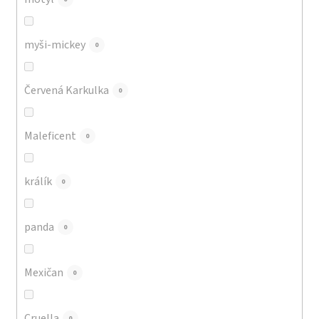
myši-mickey
0
Červená Karkulka
0
Maleficent
0
králík
0
panda
0
Mexičan
0
Cruella
0