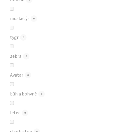
mušketýr
0
tygr
0
zebra
0
Avatar
0
bůh a bohyně
0
letec
0
charleston
0