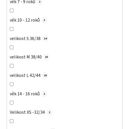
věk 7 - 9 roků
2
věk 10 - 12 roků
2
velikost S 36/38
14
velikost M 38/40
25
velikost L 42/44
20
věk 14 - 16 roků
1
Velikost XS -32/34
2