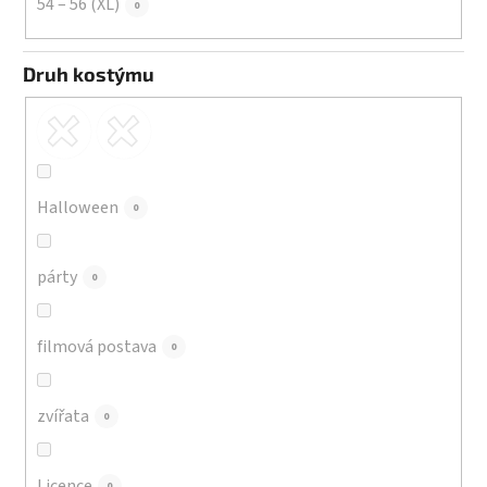
54 – 56 (XL)
0
Druh kostýmu
Halloween
0
párty
0
filmová postava
0
zvířata
0
Licence
0