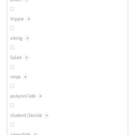
Hippie
0
viking
0
šašek
0
ninja
0
jeskynní lidé
0
student/školák
0
námořník
0