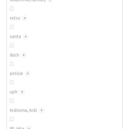
retro
0
santa
0
duch
0
policie
0
upír
0
královna, král
0
80. léta
0