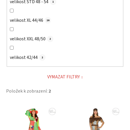
velikost STD 48 - 54
1
velikost XL 44/46
16
velikost XXL 48/50
2
velikost 42/44
2
VYMAZAT FILTRY
Položek k zobrazení:
2
V
ý
p