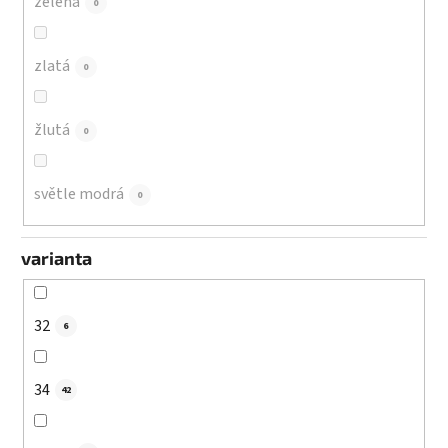
zelená
0
zlatá
0
žlutá
0
světle modrá
0
varianta
32
6
34
42