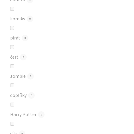
komiks
0
pirát
0
čert
0
zombie
0
doplňky
0
Harry Potter
0
víla
0