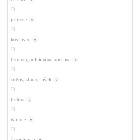
profese
0
kostlivec
0
filmová, pohádková postava
0
cirkus, klaun, šašek
0
hrdina
0
Vánoce
0
čarodějnice
0