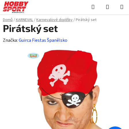
Přejít
Hledat
NÁKUPN
na
KOŠÍK
obsah
Domů
/
KARNEVAL
/
Karnevalové doplňky
/
Pirátský set
Pirátský set
Značka:
Guirca Fiestas Španělsko