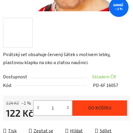
124 KČ
–1 %
Pirátský set obsahuje červený šátek s motivem lebky,
plastovou klapku na oko a zlatou naušnici.
Dostupnost
Skladem ČR
Kód:
PD-6F 16057
124 Kč
–1 %
DO KOŠÍKU
122 Kč
Měrná cena:
Tisk
Zeptat se
Hlídat
Sdílet