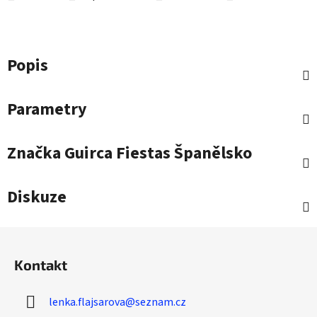
Popis
Parametry
Značka
Guirca Fiestas Španělsko
Diskuze
Z
á
Kontakt
p
a
lenka.flajsarova
@
seznam.cz
t