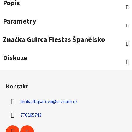
Popis
Parametry
Značka
Guirca Fiestas Španělsko
Diskuze
Z
á
Kontakt
p
a
lenka.flajsarova
@
seznam.cz
t
í
776265743