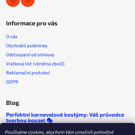
Informace pro vás
O nás
Obchodní podmínky
Odstoupení od smlouvy
Vratkový list (výměna zboží)
Reklamační protokol
GDPR
Blog
Perfektní karnevalové kostýmy: Váš průvodce
tvorbou kouzel 🎭
🎭 Chcete, aby se o vaší párty mluvilo ještě
Používáme cookies, abychom Vám umožnili pohodlné