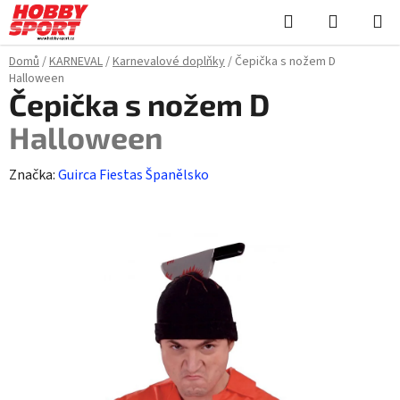
Přejít
Hledat
NÁKUPN
na
KOŠÍK
obsah
Domů
/
KARNEVAL
/
Karnevalové doplňky
/
Čepička s nožem D
Halloween
Čepička s nožem D
Halloween
Značka:
Guirca Fiestas Španělsko