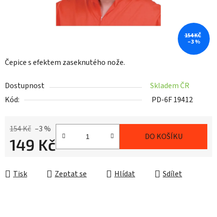
154 KČ
–3 %
Čepice s efektem zaseknutého nože.
Dostupnost
Skladem ČR
Kód:
PD-6F 19412
154 Kč
–3 %
DO KOŠÍKU
149 Kč
Měrná cena:
Tisk
Zeptat se
Hlídat
Sdílet