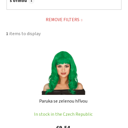
s ofinou
1
REMOVE FILTERS
1
items to display
L
i
s
t
o
f
p
Paruka se zelenou hřívou
r
o
In stock in the Czech Republic
d
u
€9,54