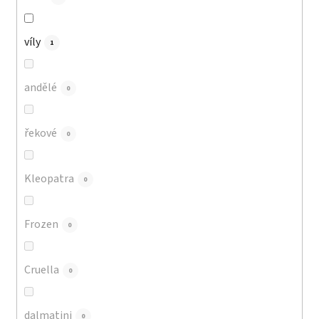
víly
1
andělé
0
řekové
0
Kleopatra
0
Frozen
0
Cruella
0
dalmatini
0