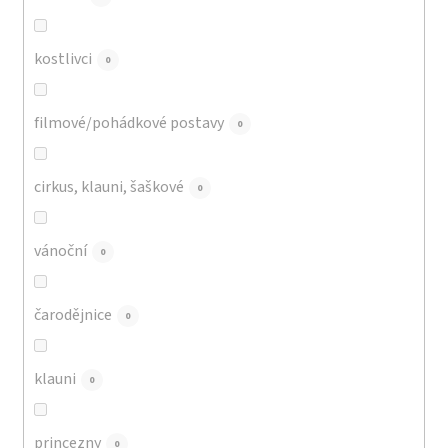
kostlivci
0
filmové/pohádkové postavy
0
cirkus, klauni, šaškové
0
vánoční
0
čarodějnice
0
klauni
0
princezny
0