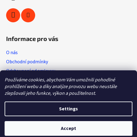
n
t
r
o
l
s
Informace pro vás
O nás
Obchodní podmínky
Odstoupení od smlouvy
Používáme cookies, abychom Vám umožnili pohodlné
Vratkový list (výměna zboží)
prohlížení webu a díky analýze provozu webu neustále
Reklamační protokol
zlepšovali jeho funkce, výkon a použitelnost.
GDPR
Settings
Accept
Created by Shoptet
Copyright 2026
Hobby - sport
. All rights reserved.