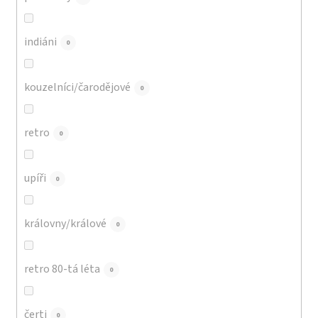
indiáni
0
kouzelníci/čarodějové
0
retro
0
upíři
0
královny/králové
0
retro 80-tá léta
0
čerti
0