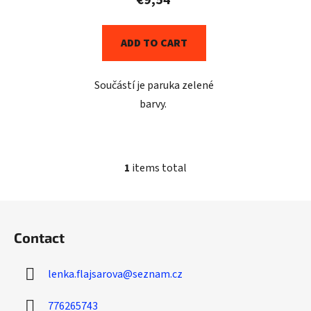
c
t
ADD TO CART
s
Součástí je paruka zelené
barvy.
1
items total
L
i
s
F
t
o
i
Contact
o
n
t
g
lenka.flajsarova
@
seznam.cz
e
c
r
o
776265743