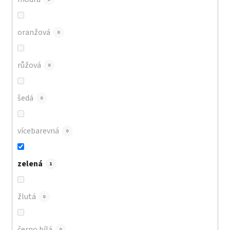
oranžová
0
růžová
0
šedá
0
vícebarevná
0
zelená
1
žlutá
0
černo bílá
0