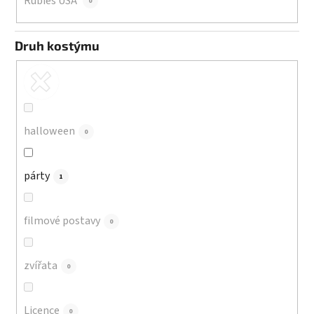
Rubies USA
0
Druh kostýmu
halloween
0
párty
1
filmové postavy
0
zvířata
0
Licence
0