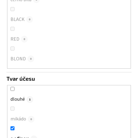
BLACK
0
RED
0
BLOND
0
Tvar účesu
dlouhé
1
mikádo
0