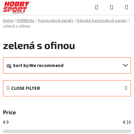
Skip
Search
SHOPPI
to
CART
content
Home
/
KARNEVAL
/
Karnevalové paruky
/
Dámské karnevalové paruky
/
zelená s ofinou
zelená s ofinou
P
Sort by:
We recommend
r
o
d
CLOSE FILTER
u
c
t
Price
s
o
€
9
€
10
r