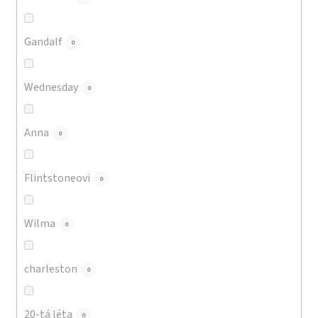
Gandalf
0
Wednesday
0
Anna
0
Flintstoneovi
0
Wilma
0
charleston
0
20-tá léta
0