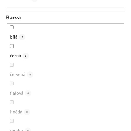
Barva
bílá
2
černá
3
červená
0
fialová
0
hnědá
0
modrá
0