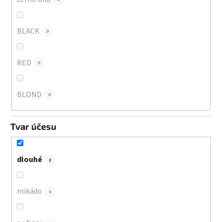
BLACK
0
RED
0
BLOND
0
Tvar účesu
dlouhé
2
mikádo
0