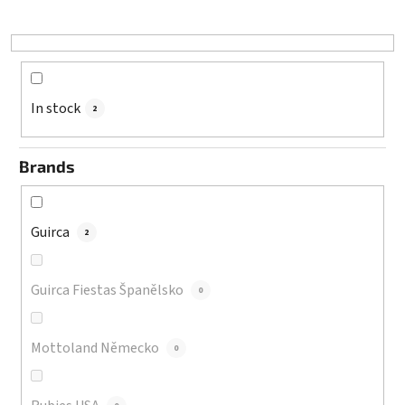
t
i
n
g
In stock
2
Brands
Guirca
2
Guirca Fiestas Španělsko
0
Mottoland Německo
0