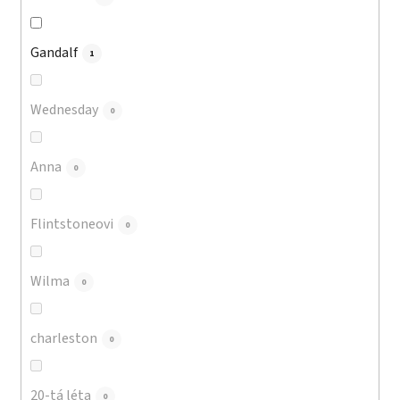
Gandalf
1
Wednesday
0
Anna
0
Flintstoneovi
0
Wilma
0
charleston
0
20-tá léta
0