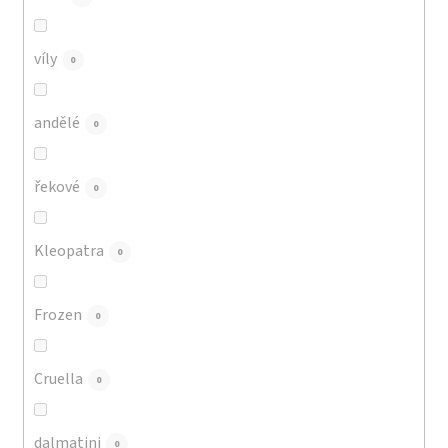
víly
0
andělé
0
řekové
0
Kleopatra
0
Frozen
0
Cruella
0
dalmatini
0