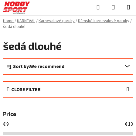
Skip
Search
SHOPPI
to
CART
content
Home
/
KARNEVAL
/
Karnevalové paruky
/
Dámské karnevalové paruky
/
šedá dlouhé
šedá dlouhé
P
Sort by:
We recommend
r
o
d
CLOSE FILTER
u
c
t
Price
s
o
€
9
€
13
r