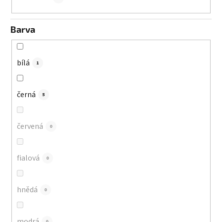
Barva
bílá
1
černá
5
červená
0
fialová
0
hnědá
0
modrá
0