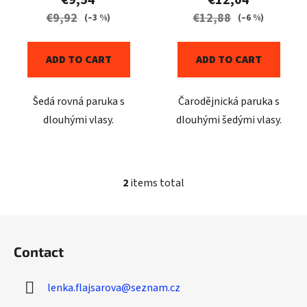
c
€9,92
€12,88
(–3 %)
(–6 %)
t
s
ADD TO CART
ADD TO CART
Šedá rovná paruka s
Čarodějnická paruka s
dlouhými vlasy.
dlouhými šedými vlasy.
2
items total
L
i
s
F
t
o
i
Contact
o
n
t
g
lenka.flajsarova
@
seznam.cz
e
c