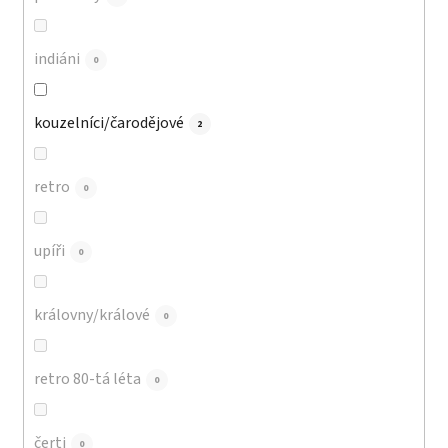
indiáni
0
kouzelníci/čarodějové
2
retro
0
upíři
0
královny/králové
0
retro 80-tá léta
0
čerti
0