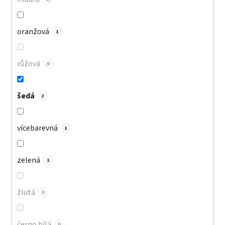
oranžová
1
růžová
0
šedá
2
vícebarevná
1
zelená
1
žlutá
0
černo bílá
0