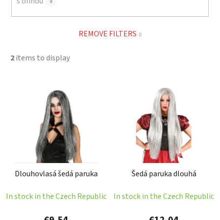
s ofinou
0
REMOVE FILTERS
2
items to display
L
i
s
t
o
f
p
Dlouhovlasá šedá paruka
Šedá paruka dlouhá
r
o
In stock in the Czech Republic
In stock in the Czech Republic
d
u
€9,54
€12,04