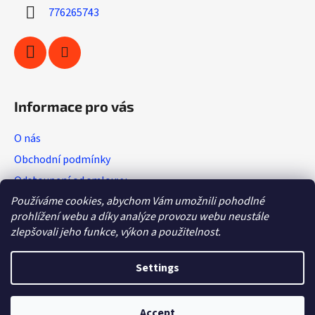
r
o
776265743
n
t
r
o
l
s
Informace pro vás
O nás
Obchodní podmínky
Odstoupení od smlouvy
Používáme cookies, abychom Vám umožnili pohodlné
Vratkový list (výměna zboží)
prohlížení webu a díky analýze provozu webu neustále
Reklamační protokol
zlepšovali jeho funkce, výkon a použitelnost.
GDPR
Settings
Accept