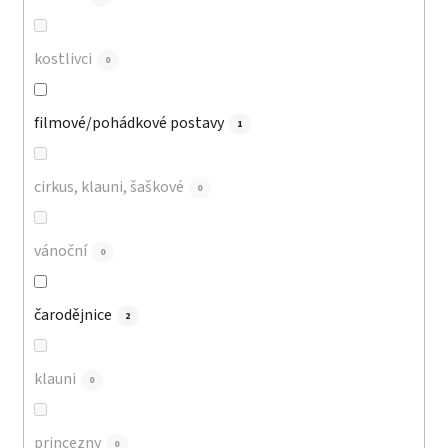
kostlivci
0
filmové/pohádkové postavy
1
cirkus, klauni, šaškové
0
vánoční
0
čarodějnice
2
klauni
0
princezny
0