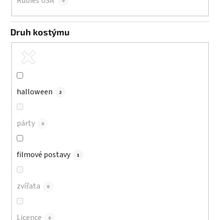
Rubies USA
0
Druh kostýmu
halloween
2
párty
0
filmové postavy
1
zvířata
0
Licence
0