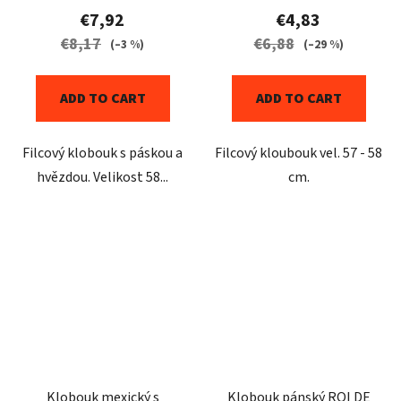
€7,92
€4,83
€8,17
€6,88
(–3 %)
(–29 %)
ADD TO CART
ADD TO CART
Filcový klobouk s páskou a
Filcový kloubouk vel. 57 - 58
hvězdou. Velikost 58...
cm.
Klobouk mexický s
Klobouk pánský ROI DE