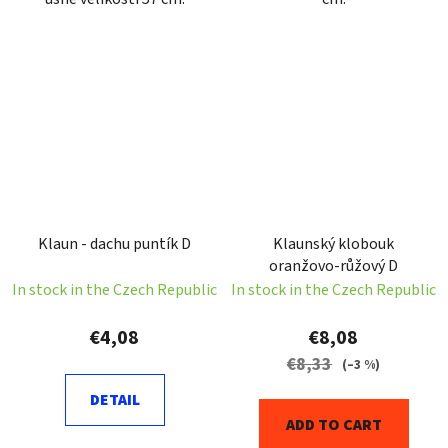
Klaun - dachu puntík D
Klaunský klobouk
oranžovo-růžový D
In stock in the Czech Republic
In stock in the Czech Republic
€4,08
€8,08
€8,33
(–3 %)
DETAIL
ADD TO CART