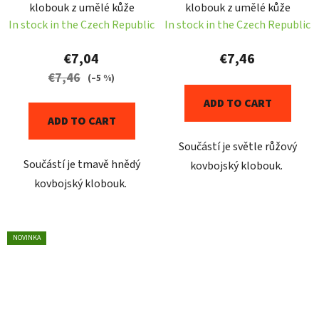
klobouk z umělé kůže
klobouk z umělé kůže
In stock in the Czech Republic
In stock in the Czech Republic
€7,04
€7,46
€7,46
(–5 %)
ADD TO CART
ADD TO CART
Součástí je světle růžový
Součástí je tmavě hnědý
kovbojský klobouk.
kovbojský klobouk.
NOVINKA