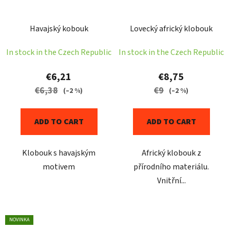
Havajský kobouk
Lovecký africký klobouk
In stock in the Czech Republic
In stock in the Czech Republic
€6,21
€8,75
€6,38
€9
(–2 %)
(–2 %)
ADD TO CART
ADD TO CART
Klobouk s havajským
Africký klobouk z
motivem
přírodního materiálu.
Vnitřní...
NOVINKA