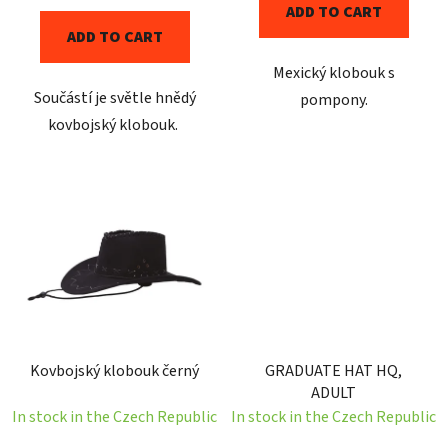
ADD TO CART
s
ADD TO CART
Mexický klobouk s
Součástí je světle hnědý
pompony.
kovbojský klobouk.
Kovbojský klobouk černý
GRADUATE HAT HQ,
ADULT
In stock in the Czech Republic
In stock in the Czech Republic