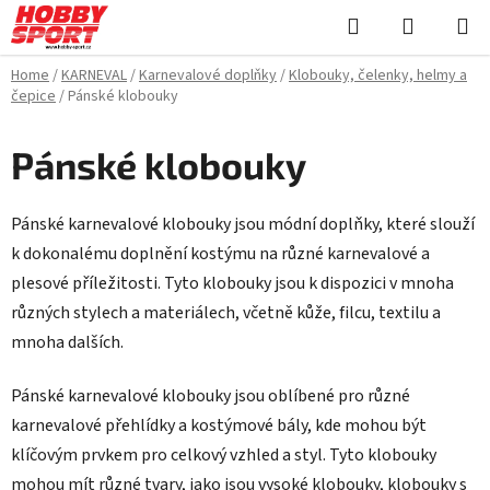
Skip
Search
SHOPPI
to
CART
content
Home
/
KARNEVAL
/
Karnevalové doplňky
/
Klobouky, čelenky, helmy a
čepice
/
Pánské klobouky
Pánské klobouky
Pánské karnevalové klobouky jsou módní doplňky, které slouží
k dokonalému doplnění kostýmu na různé karnevalové a
plesové příležitosti. Tyto klobouky jsou k dispozici v mnoha
různých stylech a materiálech, včetně kůže, filcu, textilu a
mnoha dalších.
Pánské karnevalové klobouky jsou oblíbené pro různé
karnevalové přehlídky a kostýmové bály, kde mohou být
klíčovým prvkem pro celkový vzhled a styl. Tyto klobouky
mohou mít různé tvary, jako jsou vysoké klobouky, klobouky s