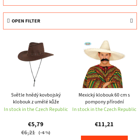
r
o
d
OPEN FILTER
u
c
L
t
i
s
s
o
t
r
o
t
f
i
p
n
Světle hnědý kovbojský
Mexický klobouk 60 cm s
r
g
klobouk z umělé kůže
pompony přírodní
o
In stock in the Czech Republic
In stock in the Czech Republic
d
u
€5,79
€11,21
c
€6,21
(–6 %)
t