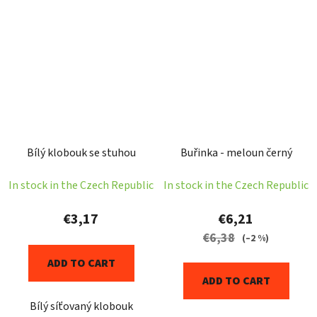
Bílý klobouk se stuhou
Buřinka - meloun černý
In stock in the Czech Republic
In stock in the Czech Republic
€3,17
€6,21
€6,38
(–2 %)
ADD TO CART
ADD TO CART
Bílý síťovaný klobouk