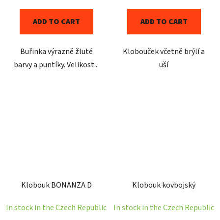
ADD TO CART
ADD TO CART
Buřinka výrazně žluté
Klobouček včetně brýlí a
barvy a puntíky. Velikost...
uší
Klobouk BONANZA D
Klobouk kovbojský
In stock in the Czech Republic
In stock in the Czech Republic