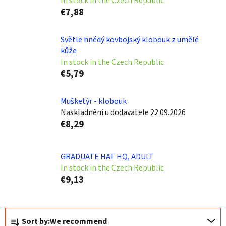
In stock in the Czech Republic
€7,88
Světle hnědý kovbojský klobouk z umělé
kůže
In stock in the Czech Republic
€5,79
Mušketýr - klobouk
Naskladnění u dodavatele 22.09.2026
€8,29
GRADUATE HAT HQ, ADULT
In stock in the Czech Republic
€9,13
P
Sort by:
We recommend