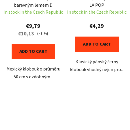
barevným lemem D
LA POP
In stock in the Czech Republic
In stock in the Czech Republic
€9,79
€4,29
€10,13
(–3 %)
ADD TO CART
ADD TO CART
Klasický pánský černý
Mexický klobouk o průměru
klobouk vhodný nejen pro...
50 cm s ozdobným...