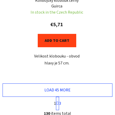
Kovbojský klobouk černý
Guirca
In stock in the Czech Republic
€5,71
ADD TO CART
Velikost klobouku - obvod
hlavy je 57 cm.
LOAD 45 MORE
P
1
3
a
g
L
130
items total
i
i