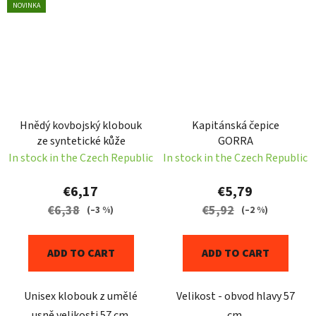
NOVINKA
Hnědý kovbojský klobouk
Kapitánská čepice
ze syntetické kůže
GORRA
In stock in the Czech Republic
In stock in the Czech Republic
€6,17
€5,79
€6,38
€5,92
(–3 %)
(–2 %)
ADD TO CART
ADD TO CART
Unisex klobouk z umělé
Velikost - obvod hlavy 57
usně velikosti 57 cm.
cm.