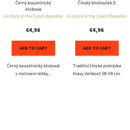
Černý kouzelnický
Čínský klobouček D
klobouk
In stock in the Czech Republic
In stock in the Czech Republic
€4,96
€4,96
ADD TO CART
ADD TO CART
Černý kouzelnický klobouk
Tradiční čínská pokrývka
s motivem lebky....
hlavy. Velikost 58-59 cm.