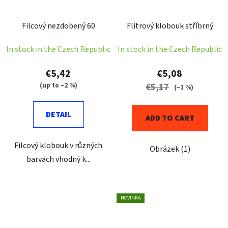
Filcový nezdobený 60
Flitrový klobouk stříbrný
In stock in the Czech Republic
In stock in the Czech Republic
€5,42
€5,08
(up to –2 %)
€5,17
(–1 %)
DETAIL
ADD TO CART
Filcový klobouk v různých
Obrázek (1)
barvách vhodný k...
NOVINKA