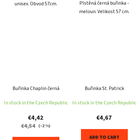
Plstěná černá buřinka -
unisex. Obvod 57cm.
meloun. Velikost 57 cm.
Buřinka Chaplin černá
Buřinka St. Patrick
In stock in the Czech Republic
In stock in the Czech Republic
€4,42
€4,67
€4,54
(–2 %)
ADD TO CART