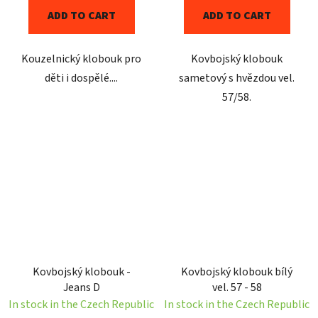
ADD TO CART
ADD TO CART
Kouzelnický klobouk pro
Kovbojský klobouk
děti i dospělé....
sametový s hvězdou vel.
57/58.
Kovbojský klobouk -
Kovbojský klobouk bílý
Jeans D
vel. 57 - 58
In stock in the Czech Republic
In stock in the Czech Republic