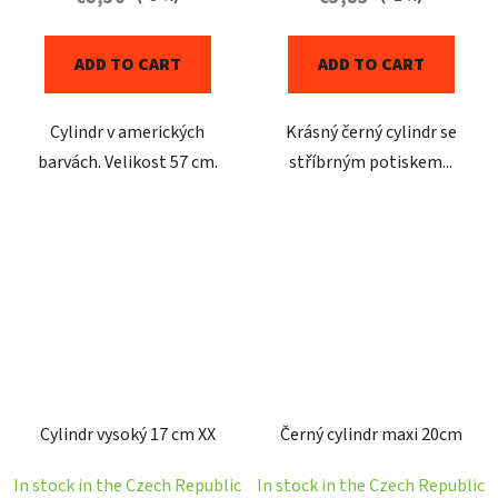
ADD TO CART
ADD TO CART
Cylindr v amerických
Krásný černý cylindr se
barvách. Velikost 57 cm.
stříbrným potiskem...
Cylindr vysoký 17 cm XX
Černý cylindr maxi 20cm
In stock in the Czech Republic
In stock in the Czech Republic