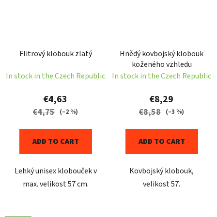
Flitrový klobouk zlatý
Hnědý kovbojský klobouk
koženého vzhledu
In stock in the Czech Republic
In stock in the Czech Republic
€4,63
€8,29
€4,75
€8,58
(–2 %)
(–3 %)
ADD TO CART
ADD TO CART
Lehký unisex klobouček v
Kovbojský klobouk,
max. velikost 57 cm.
velikost 57.