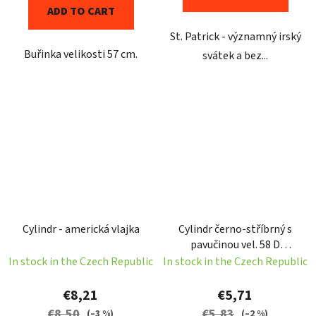
ADD TO CART
St. Patrick - významný irský
Buřinka velikosti 57 cm.
svátek a bez...
Cylindr - americká vlajka
Cylindr černo-stříbrný s
pavučinou vel. 58 D
Halloween
In stock in the Czech Republic
In stock in the Czech Republic
€8,21
€5,71
€8,50
€5,83
(–3 %)
(–2 %)