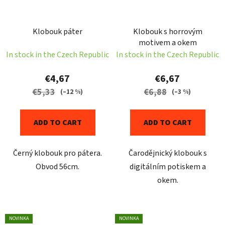
Klobouk páter
Klobouk s horrovým
motivem a okem
In stock in the Czech Republic
In stock in the Czech Republic
€4,67
€6,67
€5,33
€6,88
(–12 %)
(–3 %)
ADD TO CART
ADD TO CART
Černý klobouk pro pátera.
Čarodějnický klobouk s
Obvod 56cm.
digitálním potiskem a
okem.
NOVINKA
NOVINKA