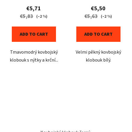
€5,71
€5,50
€5,83
€5,63
(–2 %)
(–2 %)
ADD TO CART
ADD TO CART
Tmavomodrý kovbojský
Velmi pěkný kovbojský
klobouk s nýtky a krční...
klobouk bílý.