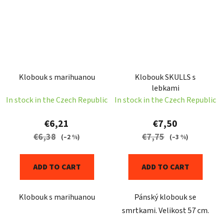
Klobouk s marihuanou
Klobouk SKULLS s
lebkami
In stock in the Czech Republic
In stock in the Czech Republic
€6,21
€7,50
€6,38
€7,75
(–2 %)
(–3 %)
ADD TO CART
ADD TO CART
Klobouk s marihuanou
Pánský klobouk se
smrtkami. Velikost 57 cm.