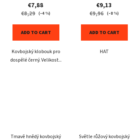
€7,88
€9,13
€8,29
€9,96
(–4 %)
(–8 %)
ADD TO CART
ADD TO CART
Kovbojský klobouk pro
HAT
dospělé černý. Velikost...
Tmavě hnědý kovbojský
Světle růžový kovbojský