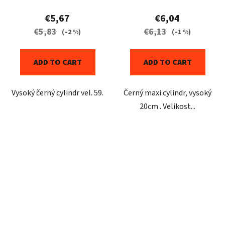
€5,67
€6,04
€5,83
€6,13
(–2 %)
(–1 %)
ADD TO CART
ADD TO CART
Vysoký černý cylindr vel. 59.
Černý maxi cylindr, vysoký
20cm . Velikost...