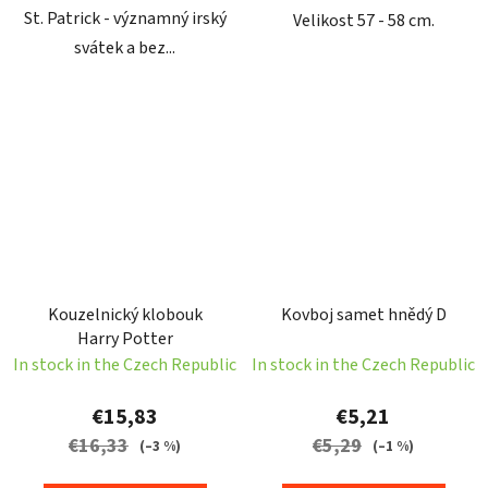
St. Patrick - významný irský
Velikost 57 - 58 cm.
svátek a bez...
Kouzelnický klobouk
Kovboj samet hnědý D
Harry Potter
In stock in the Czech Republic
In stock in the Czech Republic
€15,83
€5,21
€16,33
€5,29
(–3 %)
(–1 %)