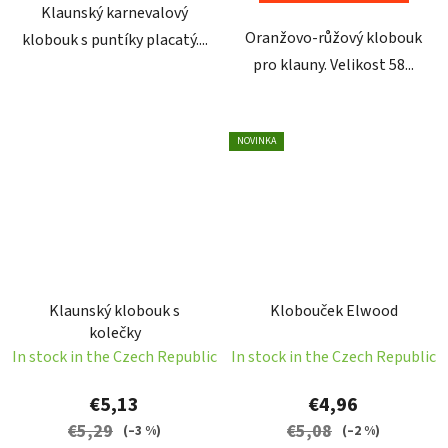
Klaunský karnevalový
Oranžovo-růžový klobouk
klobouk s puntíky placatý....
pro klauny. Velikost 58...
NOVINKA
Klaunský klobouk s
Klobouček Elwood
kolečky
In stock in the Czech Republic
In stock in the Czech Republic
€5,13
€4,96
€5,29
€5,08
(–3 %)
(–2 %)