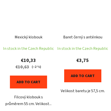
Mexický klobouk
Baret černý s anténkou
In stock in the Czech Republic
In stock in the Czech Republic
€10,33
€3,75
€10,63
(–2 %)
ADD TO CART
ADD TO CART
Velikost baretu je 57,5 cm.
Filcový klobouk s
průměrem 55 cm. Velikost...