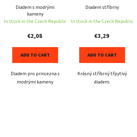
Diadem s modrými
Diadem stříbrny
kameny
In stock in the Czech Republic
In stock in the Czech Republic
€2,08
€3,29
ADD TO CART
ADD TO CART
Diadem pro princezna s
Krásný stříbrný třpytivý
modrými kameny
diadem.