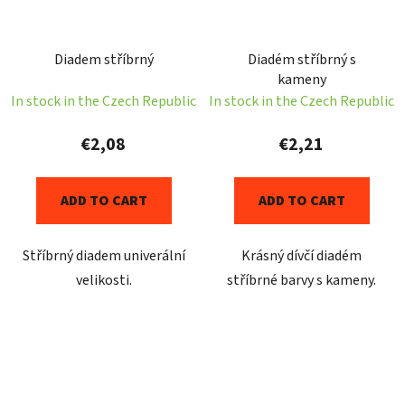
Diadem stříbrný
Diadém stříbrný s
kameny
In stock in the Czech Republic
In stock in the Czech Republic
€2,08
€2,21
ADD TO CART
ADD TO CART
Stříbrný diadem univerální
Krásný dívčí diadém
velikosti.
stříbrné barvy s kameny.