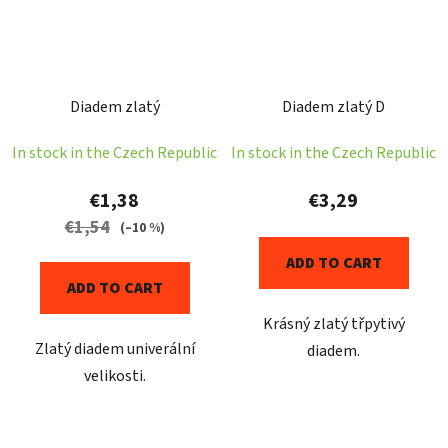
Diadem zlatý
Diadem zlatý D
In stock in the Czech Republic
In stock in the Czech Republic
€1,38
€3,29
€1,54
(–10 %)
ADD TO CART
ADD TO CART
Krásný zlatý třpytivý
Zlatý diadem univerální
diadem.
velikosti.