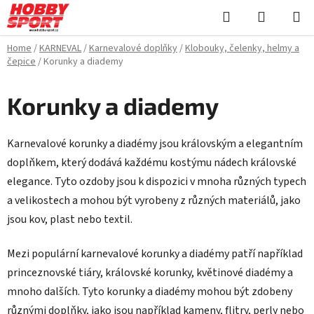
Skip
Search
SHOPPI
to
CART
content
Home
/
KARNEVAL
/
Karnevalové doplňky
/
Klobouky, čelenky, helmy a
čepice
/
Korunky a diademy
Korunky a diademy
Karnevalové korunky a diadémy jsou královským a elegantním
doplňkem, který dodává každému kostýmu nádech královské
elegance. Tyto ozdoby jsou k dispozici v mnoha různých typech
a velikostech a mohou být vyrobeny z různých materiálů, jako
jsou kov, plast nebo textil.
Mezi populární karnevalové korunky a diadémy patří například
princeznovské tiáry, královské korunky, květinové diadémy a
mnoho dalších. Tyto korunky a diadémy mohou být zdobeny
různými doplňky, jako jsou například kameny, flitry, perly nebo