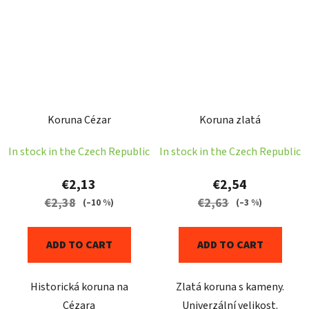
Koruna Cézar
Koruna zlatá
In stock in the Czech Republic
In stock in the Czech Republic
€2,13
€2,54
€2,38
€2,63
(–10 %)
(–3 %)
ADD TO CART
ADD TO CART
Historická koruna na
Zlatá koruna s kameny.
Cézara
Univerzální velikost.