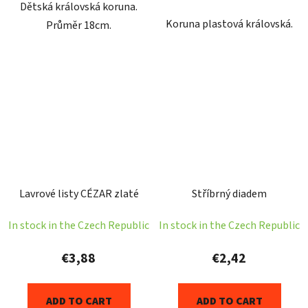
Dětská královská koruna.
Koruna plastová královská.
Průměr 18cm.
Lavrové listy CÉZAR zlaté
Stříbrný diadem
In stock in the Czech Republic
In stock in the Czech Republic
€3,88
€2,42
ADD TO CART
ADD TO CART