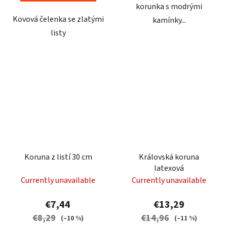
korunka s modrými
Kovová čelenka se zlatými
kamínky...
listy
Koruna z listí 30 cm
Královská koruna
latexová
Currently unavailable
Currently unavailable
€7,44
€13,29
€8,29
€14,96
(–10 %)
(–11 %)