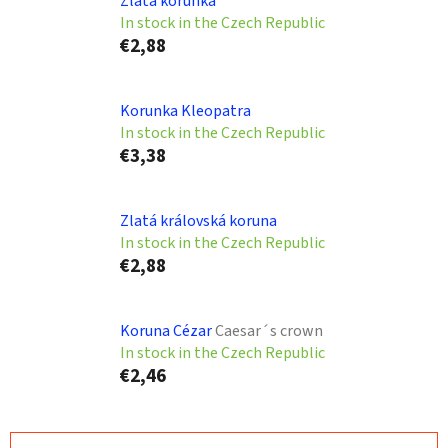
Zlatá korunka
In stock in the Czech Republic
€2,88
Korunka Kleopatra
In stock in the Czech Republic
€3,38
Zlatá královská koruna
In stock in the Czech Republic
€2,88
Koruna Cézar
Caesar´s crown
In stock in the Czech Republic
€2,46
P