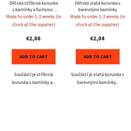
Dětská stříbrná korunka
Dětská zlatá korunka s
s kamínky a fuchsiově
barevnými kamínky
růžovými peříčky
Made to order 1-2 weeks (in
Made to order 1-2 weeks (in
stock at the supplier)
stock at the supplier)
€2,88
€2,04
ADD TO CART
ADD TO CART
Součástí je stříbrná
Součástí je zlatá korunka s
korunka s kamínky a...
barevnými kamínky...