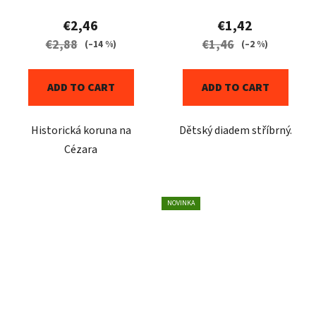
€2,46
€1,42
€2,88
€1,46
(–14 %)
(–2 %)
ADD TO CART
ADD TO CART
Historická koruna na
Dětský diadem stříbrný.
Cézara
NOVINKA