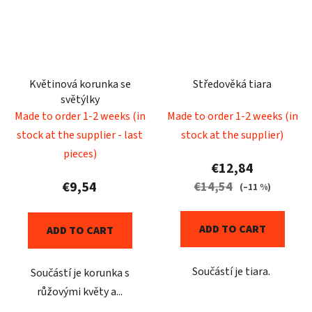
Květinová korunka se
Středověká tiara
světýlky
Made to order 1-2 weeks (in
Made to order 1-2 weeks (in
stock at the supplier - last
stock at the supplier)
pieces)
€12,84
€9,54
€14,54
(–11 %)
ADD TO CART
ADD TO CART
Součástí je tiara.
Součástí je korunka s
růžovými květy a...