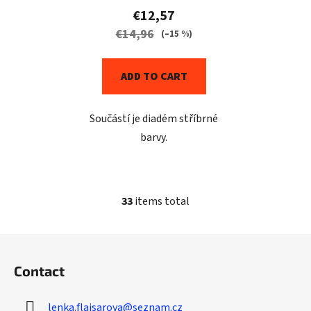
€12,57
€14,96
(–15 %)
ADD TO CART
Součástí je diadém stříbrné
barvy.
33
items total
L
i
s
F
t
o
i
Contact
o
n
t
g
lenka.flajsarova
@
seznam.cz