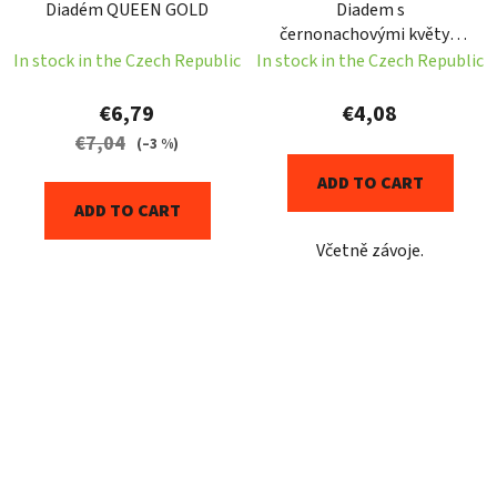
Diadém QUEEN GOLD
Diadem s
černonachovými květy a
závojem
In stock in the Czech Republic
In stock in the Czech Republic
€6,79
€4,08
€7,04
(–3 %)
ADD TO CART
ADD TO CART
Včetně závoje.