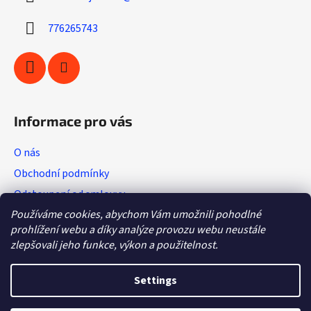
e
c
r
o
776265743
n
t
r
o
l
s
Informace pro vás
O nás
Obchodní podmínky
Odstoupení od smlouvy
Používáme cookies, abychom Vám umožnili pohodlné
Vratkový list (výměna zboží)
prohlížení webu a díky analýze provozu webu neustále
Reklamační protokol
zlepšovali jeho funkce, výkon a použitelnost.
GDPR
Settings