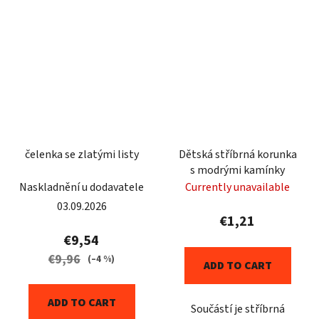
čelenka se zlatými listy
Dětská stříbrná korunka
s modrými kamínky
Naskladnění u dodavatele
Currently unavailable
03.09.2026
€1,21
€9,54
€9,96
(–4 %)
ADD TO CART
ADD TO CART
Součástí je stříbrná