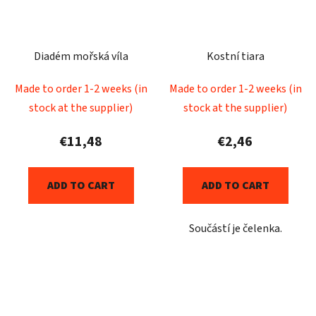
Diadém mořská víla
Kostní tiara
Made to order 1-2 weeks (in
Made to order 1-2 weeks (in
stock at the supplier)
stock at the supplier)
€11,48
€2,46
ADD TO CART
ADD TO CART
Součástí je čelenka.