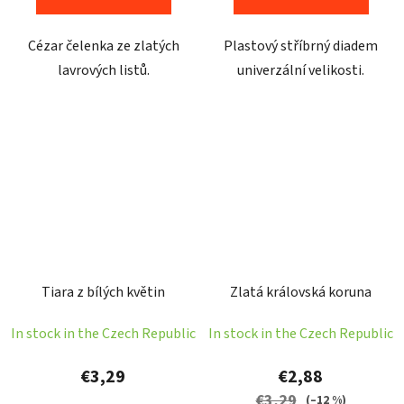
Cézar čelenka ze zlatých
Plastový stříbrný diadem
lavrových listů.
univerzální velikosti.
Tiara z bílých květin
Zlatá královská koruna
In stock in the Czech Republic
In stock in the Czech Republic
€3,29
€2,88
€3,29
(–12 %)