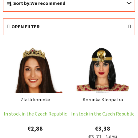
Sort by:
We recommend
r
o
d
OPEN FILTER
u
c
L
t
i
s
s
o
t
r
o
t
f
i
p
n
Zlatá korunka
Korunka Kleopatra
r
g
o
In stock in the Czech Republic
In stock in the Czech Republic
d
u
€2,88
€3,38
c
€3,71
(–8 %)