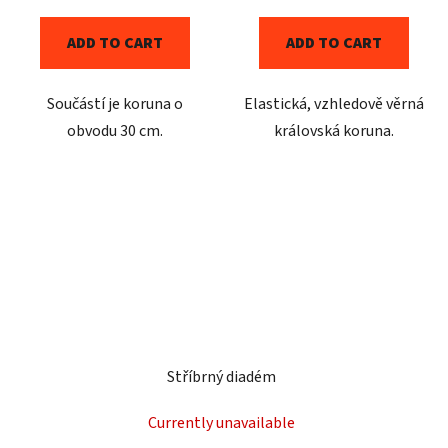
ADD TO CART
ADD TO CART
Součástí je koruna o
Elastická, vzhledově věrná
obvodu 30 cm.
královská koruna.
Stříbrný diadém
Currently unavailable