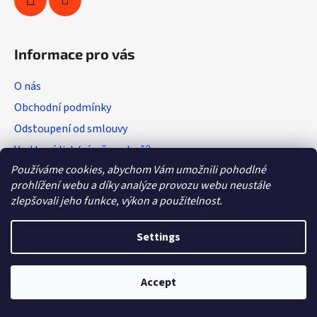
Informace pro vás
O nás
Obchodní podmínky
Odstoupení od smlouvy
Vratkový list (výměna zboží)
Používáme cookies, abychom Vám umožnili pohodlné
Reklamační protokol
prohlížení webu a díky analýze provozu webu neustále
GDPR
zlepšovali jeho funkce, výkon a použitelnost.
Settings
Created by Shoptet
Copyright 2026
Hobby - sport
. All rights reserved.
Accept