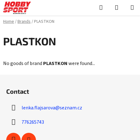
Skip
Search
SHOPPI
to
CART
content
Home
/
Brands
/
PLASTKON
PLASTKON
No goods of brand
PLASTKON
were found...
F
o
Contact
o
t
lenka.flajsarova
@
seznam.cz
e
r
776265743