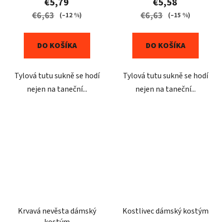
€5,79
€5,58
€6,63
€6,63
(–12 %)
(–15 %)
DO KOŠÍKA
DO KOŠÍKA
Tylová tutu sukně se hodí
Tylová tutu sukně se hodí
nejen na taneční...
nejen na taneční...
Krvavá nevěsta dámský
Kostlivec dámský kostým
kostým