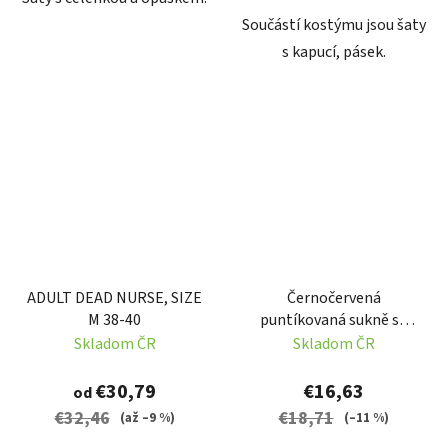
Součástí kostýmu jsou šaty
s kapucí, pásek.
ADULT DEAD NURSE, SIZE
Černočervená
M 38-40
puntíkovaná sukně se
šátkem do vlasů 50-tá
Skladom ČR
Skladom ČR
léta
€30,79
€16,63
od
€32,46
€18,71
(až –9 %)
(–11 %)