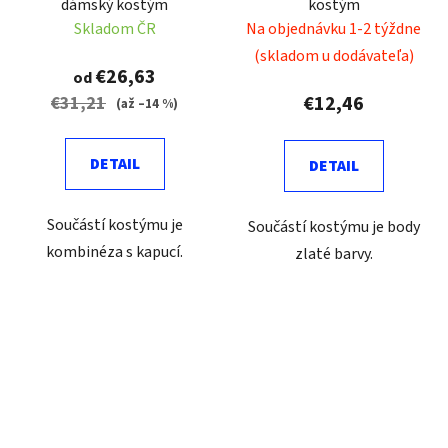
dámský kostým
kostým
Skladom ČR
Na objednávku 1-2 týždne
(skladom u dodávateľa)
€26,63
od
€12,46
€31,21
(až –14 %)
DETAIL
DETAIL
Součástí kostýmu je
Součástí kostýmu je body
kombinéza s kapucí.
zlaté barvy.