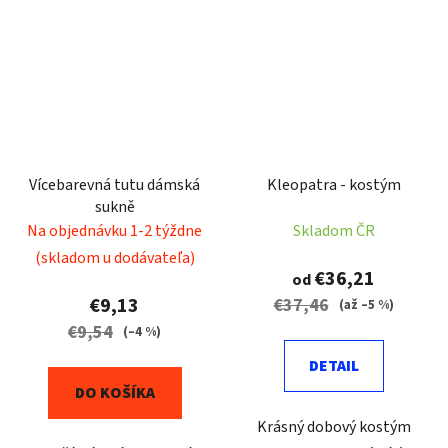
Vícebarevná tutu dámská
Kleopatra - kostým
sukně
Na objednávku 1-2 týždne
Skladom ČR
(skladom u dodávateľa)
€36,21
od
€9,13
€37,46
(až –5 %)
€9,54
(–4 %)
DETAIL
DO KOŠÍKA
Krásný dobový kostým