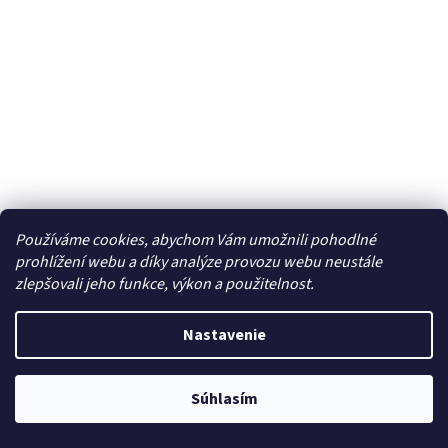
Dámská tylová sukně
Tutu tmavě zelená 40 cm
Používáme cookies, abychom Vám umožnili pohodlné
prohlížení webu a díky analýze provozu webu neustále
Skladom ČR
zlepšovali jeho funkce, výkon a použitelnost.
€6,63
Nastavenie
DO KOŠÍKA
Súhlasím
Tylová tutu sukně se hodí