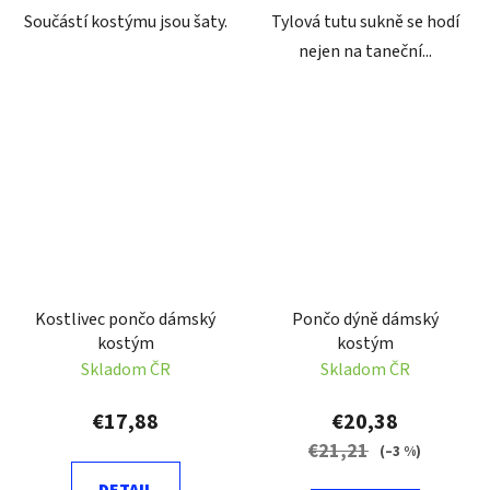
Součástí kostýmu jsou šaty.
Tylová tutu sukně se hodí
nejen na taneční...
Kostlivec pončo dámský
Pončo dýně dámský
kostým
kostým
Skladom ČR
Skladom ČR
€17,88
€20,38
€21,21
(–3 %)