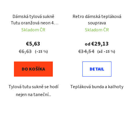
Dámská tylová sukně
Retro dámská tepláková
Tutu oranžová neon 40
souprava
cm
Skladom ČR
Skladom ČR
€5,63
€29,13
od
€6,63
€34,54
(–15 %)
(až –15 %)
DO KOŠÍKA
DETAIL
Tylová tutu sukně se hodí
Tepláková bunda a kalhoty
nejen na taneční...