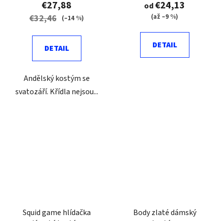
€27,88
€24,13
od
(až –9 %)
€32,46
(–14 %)
DETAIL
DETAIL
Andělský kostým se
svatozáří. Křídla nejsou...
Squid game hlídačka
Body zlaté dámský