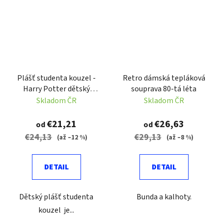
Plášť studenta kouzel -
Retro dámská tepláková
Harry Potter dětský
souprava 80-tá léta
kostým
Skladom ČR
Skladom ČR
€21,21
€26,63
od
od
€24,13
€29,13
(až –12 %)
(až –8 %)
DETAIL
DETAIL
Dětský plášť studenta
Bunda a kalhoty.
kouzel je...