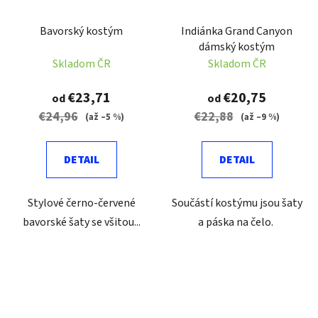
Bavorský kostým
Indiánka Grand Canyon
dámský kostým
Skladom ČR
Skladom ČR
€23,71
€20,75
od
od
€24,96
€22,88
(až –5 %)
(až –9 %)
DETAIL
DETAIL
Stylové černo-červené
Součástí kostýmu jsou šaty
bavorské šaty se všitou...
a páska na čelo.