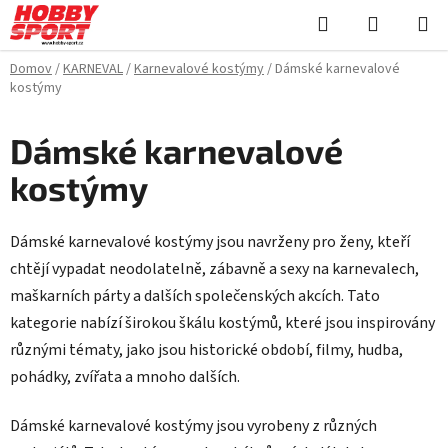
Prejsť
Hľadať
NÁKUP
na
KOŠÍK
obsah
Domov
/
KARNEVAL
/
Karnevalové kostýmy
/
Dámské karnevalové
kostýmy
Dámské karnevalové
kostýmy
Dámské karnevalové kostýmy jsou navrženy pro ženy, kteří
chtějí vypadat neodolatelně, zábavně a sexy na karnevalech,
maškarních párty a dalších společenských akcích. Tato
kategorie nabízí širokou škálu kostýmů, které jsou inspirovány
různými tématy, jako jsou historické období, filmy, hudba,
pohádky, zvířata a mnoho dalších.
Dámské karnevalové kostýmy jsou vyrobeny z různých