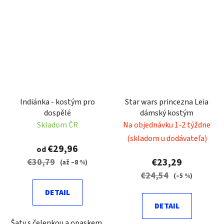
Indiánka - kostým pro
Star wars princezna Leia
dospělé
dámský kostým
Skladom ČR
Na objednávku 1-2 týždne
(skladom u dodávateľa)
€29,96
od
€23,29
€30,79
(až –8 %)
€24,54
(–5 %)
DETAIL
DETAIL
Šaty s čelenkou a opaskem.