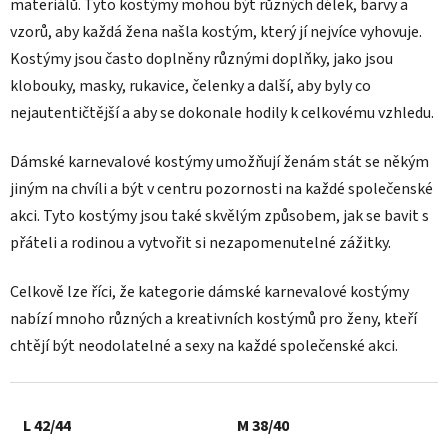
materiálů. Tyto kostýmy mohou být různých délek, barvy a
vzorů, aby každá žena našla kostým, který jí nejvíce vyhovuje.
Kostýmy jsou často doplněny různými doplňky, jako jsou
klobouky, masky, rukavice, čelenky a další, aby byly co
nejautentičtější a aby se dokonale hodily k celkovému vzhledu.
Dámské karnevalové kostýmy umožňují ženám stát se někým
jiným na chvíli a být v centru pozornosti na každé společenské
akci. Tyto kostýmy jsou také skvělým způsobem, jak se bavit s
přáteli a rodinou a vytvořit si nezapomenutelné zážitky.
Celkově lze říci, že kategorie dámské karnevalové kostýmy
nabízí mnoho různých a kreativních kostýmů pro ženy, kteří
chtějí být neodolatelné a sexy na každé společenské akci.
L 42/44
M 38/40