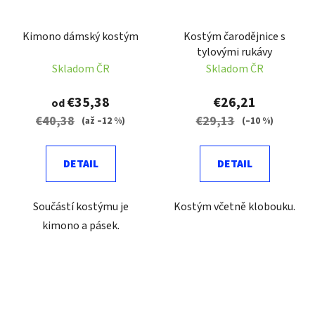
Kimono dámský kostým
Kostým čarodějnice s
tylovými rukávy
Skladom ČR
Skladom ČR
€35,38
€26,21
od
€40,38
€29,13
(až –12 %)
(–10 %)
DETAIL
DETAIL
Součástí kostýmu je
Kostým včetně klobouku.
kimono a pásek.