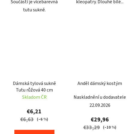
Součástí je vícebarevná
kleopatry. Dlouhé bílé...
tutu sukně.
Dámská tylová sukně
Anděl dámský kostým
Tutu růžová 40 cm
Skladom ČR
Naskladnění u dodavatele
22.09.2026
€6,21
€29,96
€6,63
(–6 %)
€33,29
(–10 %)