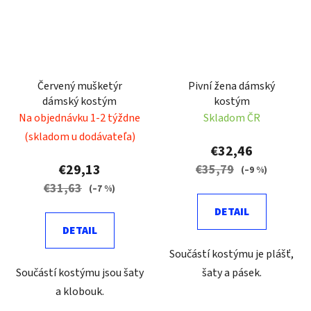
Červený mušketýr
Pivní žena dámský
dámský kostým
kostým
Na objednávku 1-2 týždne
Skladom ČR
(skladom u dodávateľa)
€32,46
€29,13
€35,79
(–9 %)
€31,63
(–7 %)
DETAIL
DETAIL
Součástí kostýmu je plášť,
Součástí kostýmu jsou šaty
šaty a pásek.
a klobouk.