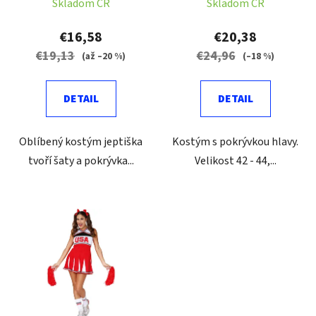
Skladom ČR
Skladom ČR
u
v
k
€16,58
€20,38
t
€19,13
€24,96
(až –20 %)
(–18 %)
o
v
DETAIL
DETAIL
Oblíbený kostým jeptiška
Kostým s pokrývkou hlavy.
tvoří šaty a pokrývka...
Velikost 42 - 44,...