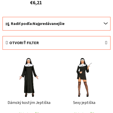
€6,21
R
Radiť podľa:
Najpredávanejšie
a
d
e
OTVORIŤ FILTER
n
i
V
e
ý
p
p
r
i
o
s
d
p
u
r
k
Dámský kostým Jeptiška
Sexy jeptiška
o
t
d
o