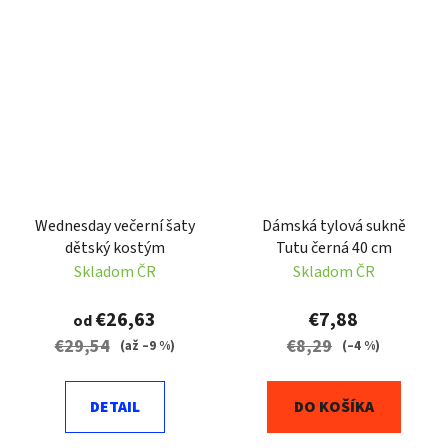
Wednesday večerní šaty
Dámská tylová sukně
dětský kostým
Tutu černá 40 cm
Skladom ČR
Skladom ČR
€26,63
€7,88
od
€29,54
€8,29
(až –9 %)
(–4 %)
DETAIL
DO KOŠÍKA