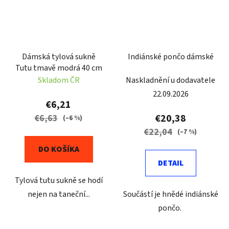
Dámská tylová sukně
Indiánské pončo dámské
Tutu tmavě modrá 40 cm
Skladom ČR
Naskladnění u dodavatele
22.09.2026
€6,21
€20,38
€6,63
(–6 %)
€22,04
(–7 %)
DO KOŠÍKA
DETAIL
Tylová tutu sukně se hodí
nejen na taneční...
Součástí je hnědé indiánské
pončo.