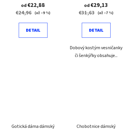
€22,88
€29,13
od
od
€24,96
€31,63
(až –9 %)
(až –7 %)
DETAIL
DETAIL
Dobový kostým vesničanky
či šenkýřky obsahuje...
Gotická dáma dámský
Chobotnice dámský