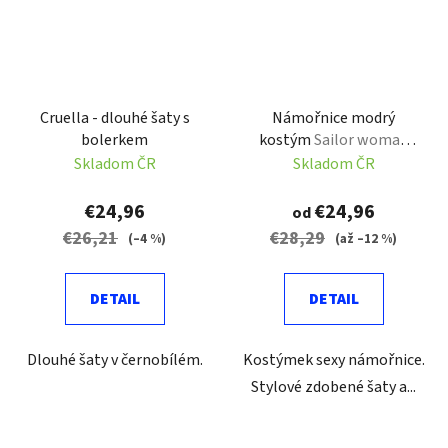
Cruella - dlouhé šaty s
Námořnice modrý
bolerkem
kostým
Sailor woman
costume
Skladom ČR
Skladom ČR
€24,96
€24,96
od
€26,21
€28,29
(–4 %)
(až –12 %)
DETAIL
DETAIL
Dlouhé šaty v černobílém.
Kostýmek sexy námořnice.
Stylové zdobené šaty a...