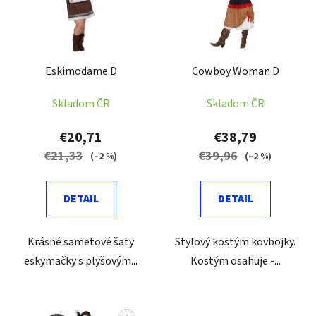
i
s
p
r
Eskimodame D
Cowboy Woman D
o
d
Skladom ČR
Skladom ČR
u
k
€20,71
€38,79
t
€21,33
€39,96
(–2 %)
(–2 %)
o
v
DETAIL
DETAIL
Krásné sametové šaty
Stylový kostým kovbojky.
eskymačky s plyšovým...
Kostým osahuje -...