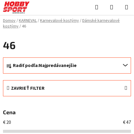
Prejsť
Hľadať
NÁKUP
na
KOŠÍK
obsah
Domov
/
KARNEVAL
/
Karnevalové kostýmy
/
Dámské karnevalové
kostýmy
/
46
46
R
Radiť podľa:
Najpredávanejšie
a
d
e
ZAVRIEŤ FILTER
n
i
e
Cena
p
r
€
20
€
47
o