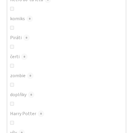
komiks
0
Piráti
0
čerti
0
zombie
0
doplňky
0
Harry Potter
0
víly
0