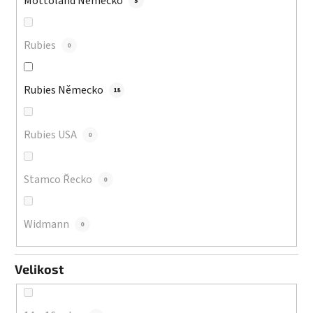
Mottoland Německo
5
Rubies
0
Rubies Německo
18
Rubies USA
0
Stamco Řecko
0
Widmann
0
Velikost