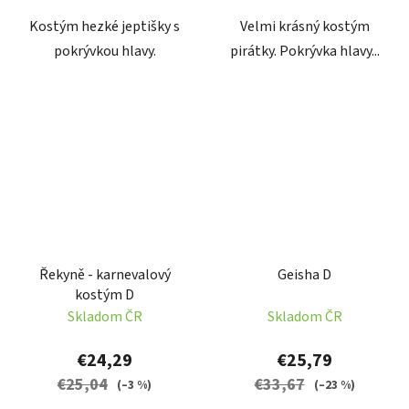
Kostým hezké jeptišky s
Velmi krásný kostým
pokrývkou hlavy.
pirátky. Pokrývka hlavy...
Řekyně - karnevalový
Geisha D
kostým D
Skladom ČR
Skladom ČR
€24,29
€25,79
€25,04
€33,67
(–3 %)
(–23 %)