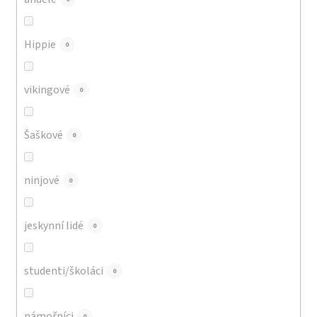
Hippie
0
vikingové
0
Šaškové
0
ninjové
0
jeskynní lidé
0
studenti/školáci
0
námořníci
0