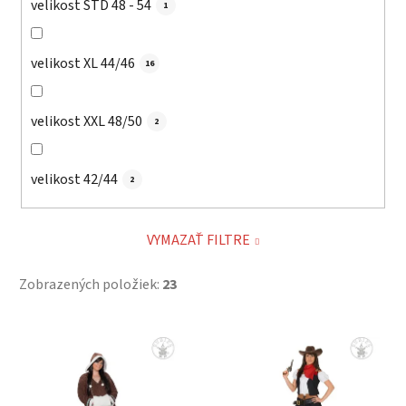
velikost STD 48 - 54
1
velikost XL 44/46
16
velikost XXL 48/50
2
velikost 42/44
2
VYMAZAŤ FILTRE
Zobrazených položiek:
23
V
ý
p