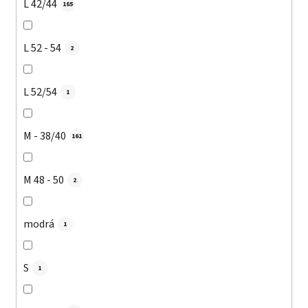
L 42/44
185
L 52 - 54
2
L 52/54
1
M - 38/40
161
M 48 - 50
2
modrá
1
S
1