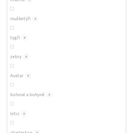
mušketýři
0
tygři
0
zebry
0
Avatar
0
bohové a bohyně
0
letci
0
charleston
0