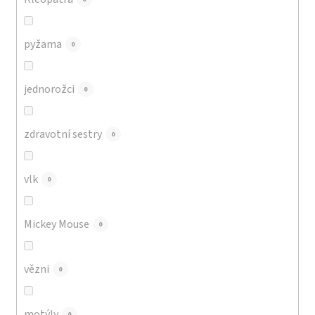
pyžama
0
jednorožci
0
zdravotní sestry
0
vlk
0
Mickey Mouse
0
vězni
0
motýly
0