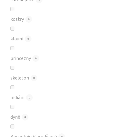
kostry
0
klauni
0
princezny
0
skeleton
0
indiáni
0
dýně
0
Kouzelníci/čarodějové
0