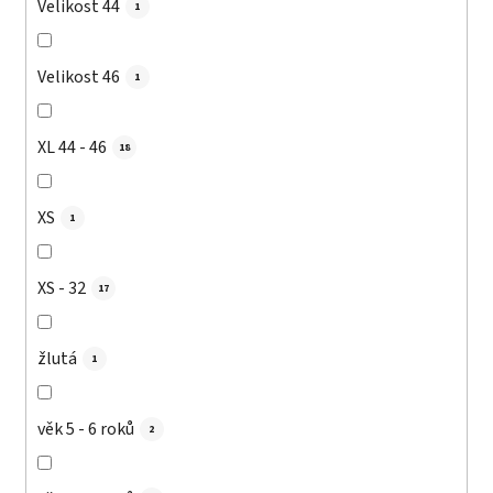
Velikost 44
1
Velikost 46
1
XL 44 - 46
18
XS
1
XS - 32
17
žlutá
1
věk 5 - 6 roků
2