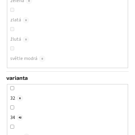
zelená
0
zlatá
0
žlutá
0
světle modrá
0
varianta
32
6
34
42