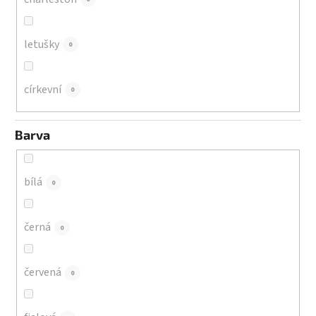
letušky
0
církevní
0
Barva
bílá
0
černá
0
červená
0