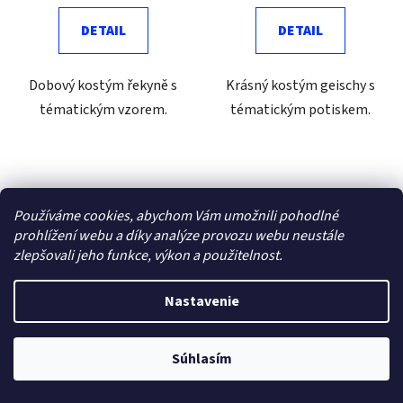
DETAIL
DETAIL
Dobový kostým řekyně s
Krásný kostým geischy s
tématickým vzorem.
tématickým potiskem.
Používáme cookies, abychom Vám umožnili pohodlné
prohlížení webu a díky analýze provozu webu neustále
zlepšovali jeho funkce, výkon a použitelnost.
Nastavenie
Dračí bojovnice - kostým
Vampir Lady - kostým D
D
Súhlasím
Skladom ČR
Skladom ČR