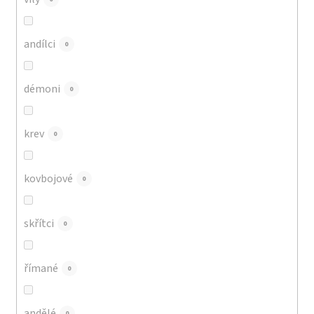
andílci
0
démoni
0
krev
0
kovbojové
0
skřítci
0
římané
0
andělé
0