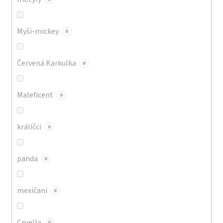
Myši-mickey
0
Červená Karkulka
0
Maleficent
0
králíčci
0
panda
0
mexičani
0
Cruella
0