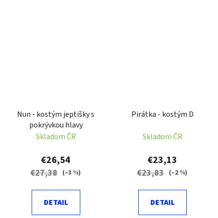
Nun - kostým jeptišky s
Pirátka - kostým D
pokrývkou hlavy
Skladom ČR
Skladom ČR
€26,54
€23,13
€27,38
€23,83
(–3 %)
(–2 %)
DETAIL
DETAIL