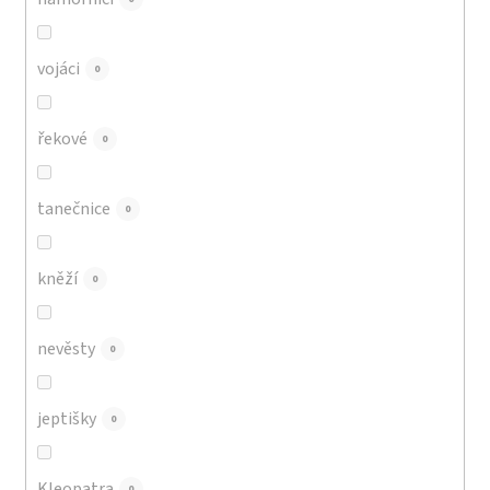
vojáci
0
řekové
0
tanečnice
0
kněží
0
nevěsty
0
jeptišky
0
Kleopatra
0