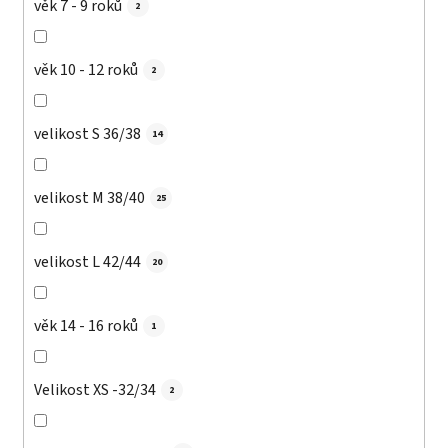
věk 7 - 9 roků
2
věk 10 - 12 roků
2
velikost S 36/38
14
velikost M 38/40
25
velikost L 42/44
20
věk 14 - 16 roků
1
Velikost XS -32/34
2