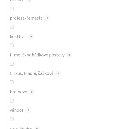
profese/řemesla
0
kostlivci
0
filmové/pohádkové postavy
0
Cirkus, klauni, šaškové
0
hrdinové
0
vánoce
0
čarodějnice
0