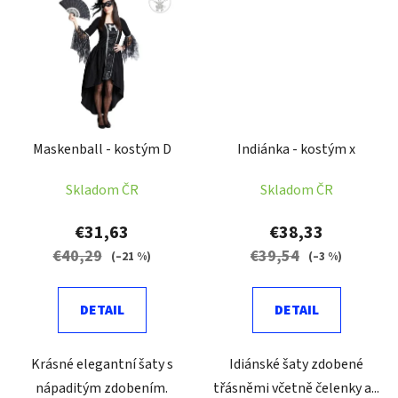
Maskenball - kostým D
Indiánka - kostým x
Skladom ČR
Skladom ČR
€31,63
€38,33
€40,29
€39,54
(–21 %)
(–3 %)
DETAIL
DETAIL
Krásné elegantní šaty s
Idiánské šaty zdobené
nápaditým zdobením.
třásněmi včetně čelenky a...