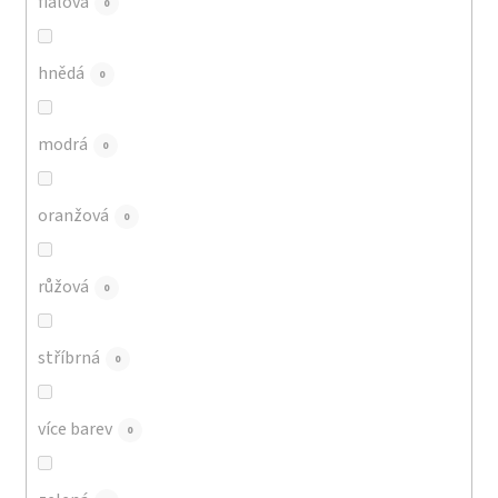
fialová
0
hnědá
0
modrá
0
oranžová
0
růžová
0
stříbrná
0
více barev
0