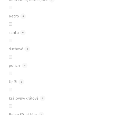
Retro
0
santa
0
duchové
0
policie
0
Upíři
0
královny/králové
0
Retro 80-tá léta
0