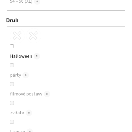
54 – 56 (XL)
0
Druh
Halloween
2
párty
0
filmové postavy
0
zvířata
0
Licence
0