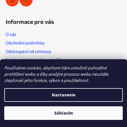
Informace pro vás
O nás
Obchodní podmínky
Odstoupení od smlouvy
Vratkový list (výměna zboží)
Používáme cookies, abychom Vám umožnili pohodlné
Reklamační protokol
prohlížení webu a díky analýze provozu webu neustále
GDPR
zlepšovali jeho funkce, výkon a použitelnost.
Nastavenie
Vytvoril Shoptet
Copyright 2026
Hobby - sport
. Všetky práva vyhradené.
Súhlasím