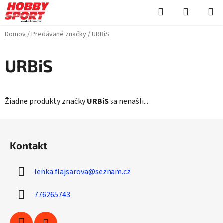
Prejsť
Hľadať
NÁKUP
na
KOŠÍK
obsah
Domov
/
Predávané značky
/
URBiS
URBiS
Žiadne produkty značky
URBiS
sa nenašli...
Z
á
Kontakt
p
ä
lenka.flajsarova
@
seznam.cz
t
i
776265743
e