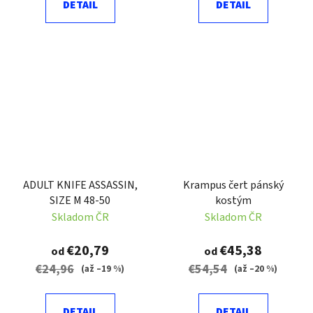
DETAIL
DETAIL
ADULT KNIFE ASSASSIN,
Krampus čert pánský
SIZE M 48-50
kostým
Skladom ČR
Skladom ČR
€20,79
€45,38
od
od
€24,96
€54,54
(až –19 %)
(až –20 %)
DETAIL
DETAIL