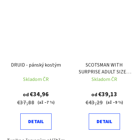
DRUID - pánský kostým
SCOTSMAN WITH
SURPRISE ADULT SIZE L
52
Skladom ČR
Skladom ČR
€34,96
€39,13
od
od
€37,88
€43,29
(až –7 %)
(až –9 %)
DETAIL
DETAIL