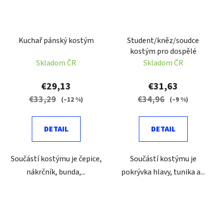
Kuchař pánský kostým
Student/kněz/soudce
kostým pro dospělé
Skladom ČR
Skladom ČR
€29,13
€31,63
€33,29
€34,96
(–12 %)
(–9 %)
DETAIL
DETAIL
Součástí kostýmu je čepice,
Součástí kostýmu je
nákrčník, bunda,...
pokrývka hlavy, tunika a...