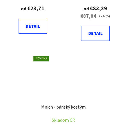
€23,71
€83,29
od
od
€87,04
(–4 %)
DETAIL
DETAIL
NOVINKA
Mnich - pánský kostým
Skladom ČR