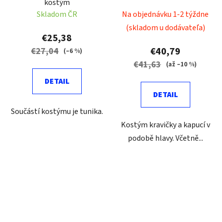
kostým
Skladom ČR
Na objednávku 1-2 týždne
(skladom u dodávateľa)
€25,38
€40,79
€27,04
(–6 %)
€41,63
(až –10 %)
DETAIL
DETAIL
Součástí kostýmu je tunika.
Kostým kravičky a kapucí v
podobě hlavy. Včetně...