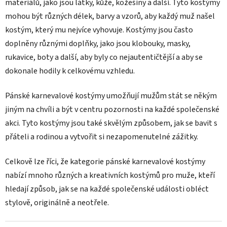
materiálů, jako jsou látky, kůže, kožešiny a další. Tyto kostýmy
mohou být různých délek, barvy a vzorů, aby každý muž našel
kostým, který mu nejvíce vyhovuje. Kostýmy jsou často
doplněny různými doplňky, jako jsou klobouky, masky,
rukavice, boty a další, aby byly co nejautentičtější a aby se
dokonale hodily k celkovému vzhledu.
Pánské karnevalové kostýmy umožňují mužům stát se někým
jiným na chvíli a být v centru pozornosti na každé společenské
akci. Tyto kostýmy jsou také skvělým způsobem, jak se bavit s
přáteli a rodinou a vytvořit si nezapomenutelné zážitky.
Celkově lze říci, že kategorie pánské karnevalové kostýmy
nabízí mnoho různých a kreativních kostýmů pro muže, kteří
hledají způsob, jak se na každé společenské události obléct
stylově, originálně a neotřele.