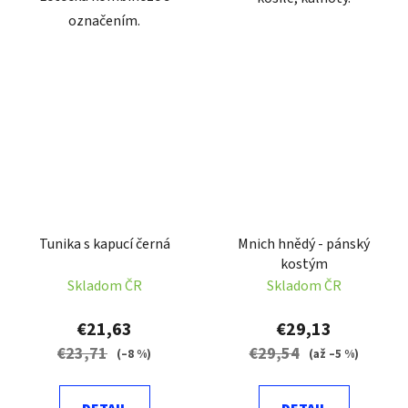
označením.
Tunika s kapucí černá
Mnich hnědý - pánský
kostým
Skladom ČR
Skladom ČR
€21,63
€29,13
€23,71
€29,54
(–8 %)
(až –5 %)