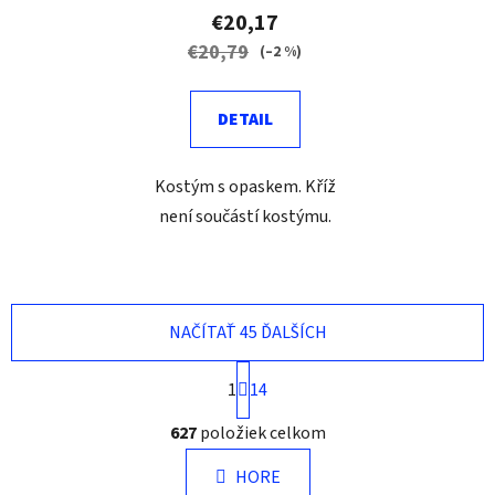
€20,17
€20,79
(–2 %)
DETAIL
Kostým s opaskem. Kříž
není součástí kostýmu.
NAČÍTAŤ 45 ĎALŠÍCH
S
1
14
t
r
O
627
položiek celkom
á
v
n
l
k
HORE
á