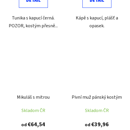
DETAIL
DETAIL
Tunika s kapucí černá.
Kápě s kapucí, plášť a
POZOR, kostým přesně...
opasek.
Mikuláš s mitrou
Pivní muž pánský kostým
Skladom ČR
Skladom ČR
€64,54
€39,96
od
od