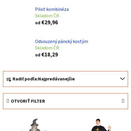
Pilot kombinéza
Skladom ČR
€29,96
od
Odsouzený pánský kostým
Skladom ČR
€18,29
od
R
Radiť podľa:
Najpredávanejšie
a
d
e
OTVORIŤ FILTER
n
i
V
e
ý
p