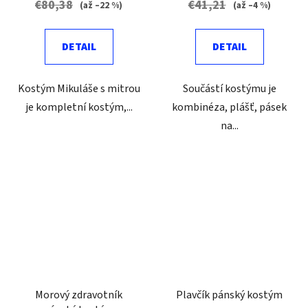
€80,38
€41,21
(až –22 %)
(až –4 %)
DETAIL
DETAIL
Kostým Mikuláše s mitrou
Součástí kostýmu je
je kompletní kostým,...
kombinéza, plášť, pásek
na...
Morový zdravotník
Plavčík pánský kostým