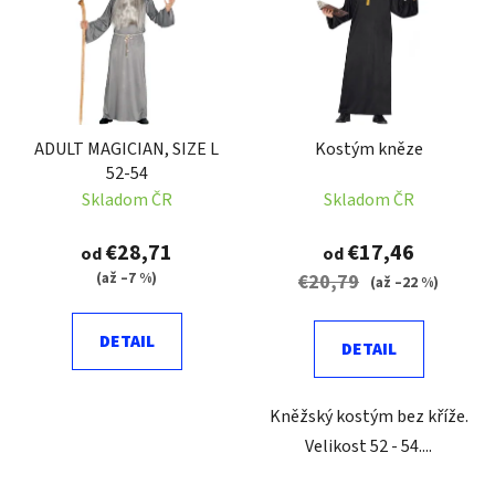
p
r
i
o
s
d
p
u
r
k
ADULT MAGICIAN, SIZE L
Kostým kněze
o
t
52-54
d
o
Skladom ČR
Skladom ČR
u
v
k
€28,71
€17,46
od
od
t
(až –7 %)
€20,79
(až –22 %)
o
v
DETAIL
DETAIL
Kněžský kostým bez kříže.
Velikost 52 - 54....