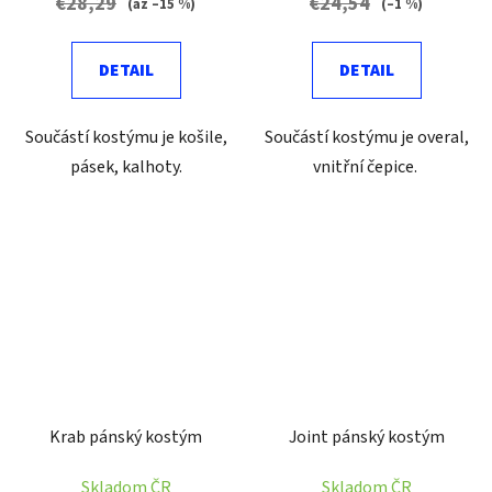
€28,29
€24,54
(až –15 %)
(–1 %)
DETAIL
DETAIL
Součástí kostýmu je košile,
Součástí kostýmu je overal,
pásek, kalhoty.
vnitřní čepice.
Krab pánský kostým
Joint pánský kostým
Skladom ČR
Skladom ČR