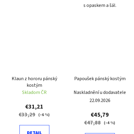
s opaskem a šál.
Klaun z hororu pánský
Papoušek pánský kostým
kostým
Skladom ČR
Naskladnění u dodavatele
22.09.2026
€31,21
€45,79
€33,29
(–6 %)
€47,88
(–4 %)
DETAIL