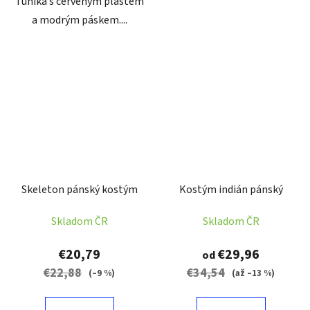
Tunika s červeným pláštěm
a modrým páskem....
Skeleton pánský kostým
Kostým indián pánský
Skladom ČR
Skladom ČR
€20,79
€29,96
od
€22,88
€34,54
(–9 %)
(až –13 %)