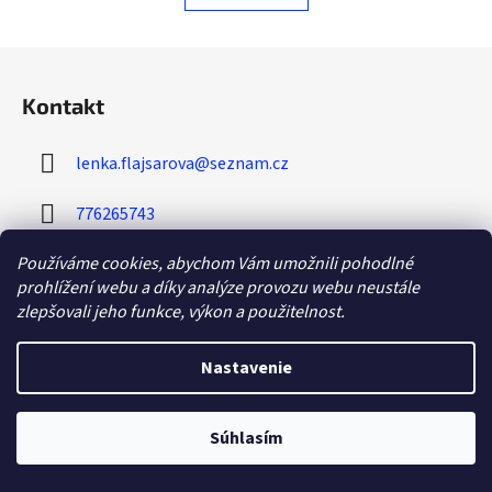
o
d
v
a
a
Z
n
c
á
i
i
Kontakt
e
p
e
p
ä
r
lenka.flajsarova
@
seznam.cz
t
v
i
k
776265743
e
y
v
Používáme cookies, abychom Vám umožnili pohodlné
ý
prohlížení webu a díky analýze provozu webu neustále
p
zlepšovali jeho funkce, výkon a použitelnost.
i
s
Informace pro vás
Nastavenie
u
O nás
Súhlasím
Obchodní podmínky
Odstoupení od smlouvy