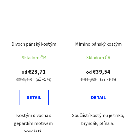
Divoch pánský kostým
Mimino pánský kostým
Skladom ČR
Skladom ČR
€23,71
€39,54
od
od
€24,13
€41,63
(až –1 %)
(až –9 %)
DETAIL
DETAIL
Kostým divocha s
Součástí kostýmu je triko,
gepardím motivem.
bryndák, plína a...
Součástí...