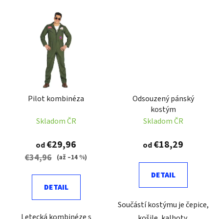
Pilot kombinéza
Odsouzený pánský
kostým
Skladom ČR
Skladom ČR
€29,96
€18,29
od
od
€34,96
(až –14 %)
DETAIL
DETAIL
Součástí kostýmu je čepice,
Letecká kombinéze s
košile, kalhoty.