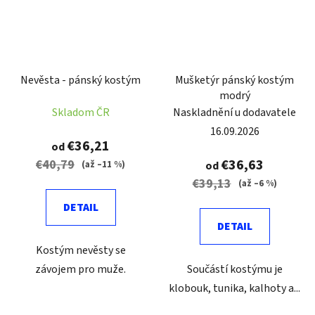
Nevěsta - pánský kostým
Mušketýr pánský kostým
modrý
Skladom ČR
Naskladnění u dodavatele
16.09.2026
€36,21
od
€36,63
€40,79
(až –11 %)
od
€39,13
(až –6 %)
DETAIL
DETAIL
Kostým nevěsty se
závojem pro muže.
Součástí kostýmu je
klobouk, tunika, kalhoty a...