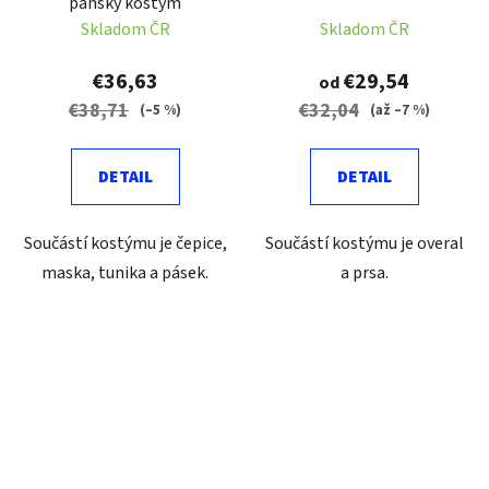
pánský kostým
Skladom ČR
Skladom ČR
€36,63
€29,54
od
€38,71
€32,04
(–5 %)
(až –7 %)
DETAIL
DETAIL
Součástí kostýmu je čepice,
Součástí kostýmu je overal
maska, tunika a pásek.
a prsa.