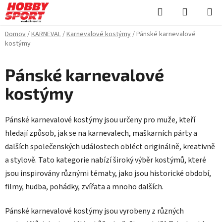
Prejsť
Hľadať
NÁKUP
na
KOŠÍK
obsah
Domov
/
KARNEVAL
/
Karnevalové kostýmy
/
Pánské karnevalové
kostýmy
Pánské karnevalové
kostýmy
Pánské karnevalové kostýmy jsou určeny pro muže, kteří
hledají způsob, jak se na karnevalech, maškarních párty a
dalších společenských událostech obléct originálně, kreativně
a stylově. Tato kategorie nabízí široký výběr kostýmů, které
jsou inspirovány různými tématy, jako jsou historické období,
filmy, hudba, pohádky, zvířata a mnoho dalších.
Pánské karnevalové kostýmy jsou vyrobeny z různých