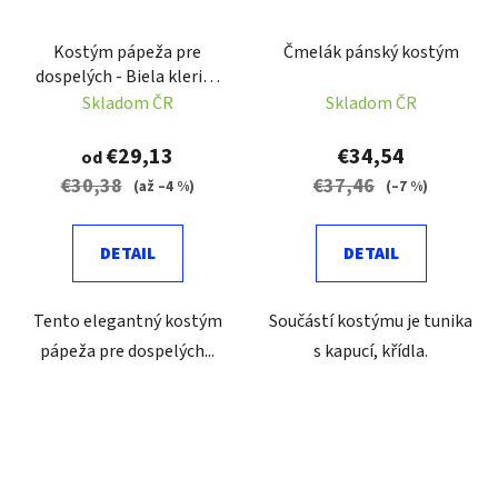
Kostým pápeža pre
Čmelák pánský kostým
dospelých - Biela klerika
a plášť
Skladom ČR
Skladom ČR
€29,13
€34,54
od
€30,38
€37,46
(až –4 %)
(–7 %)
DETAIL
DETAIL
Tento elegantný kostým
Součástí kostýmu je tunika
pápeža pre dospelých...
s kapucí, křídla.