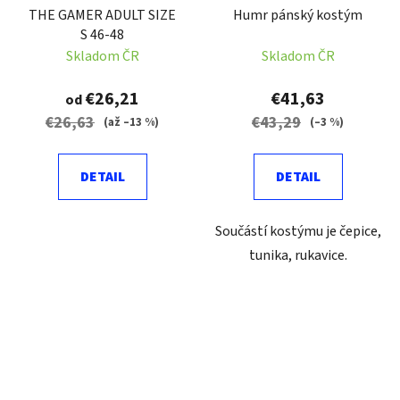
THE GAMER ADULT SIZE
Humr pánský kostým
S 46-48
Skladom ČR
Skladom ČR
€26,21
€41,63
od
€26,63
€43,29
(až –13 %)
(–3 %)
DETAIL
DETAIL
Součástí kostýmu je čepice,
tunika, rukavice.