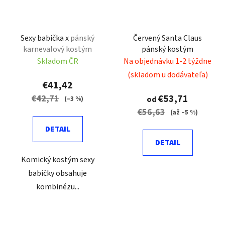
Sexy babička x
pánský
Červený Santa Claus
karnevalový kostým
pánský kostým
Skladom ČR
Na objednávku 1-2 týždne
(skladom u dodávateľa)
€41,42
€53,71
€42,71
(–3 %)
od
€56,63
(až –5 %)
DETAIL
DETAIL
Komický kostým sexy
babičky obsahuje
kombinézu...