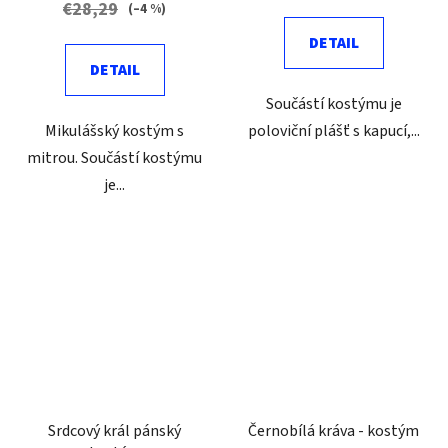
€28,29
(–4 %)
DETAIL
DETAIL
Součástí kostýmu je
Mikulášský kostým s
poloviční plášť s kapucí,...
mitrou. Součástí kostýmu
je...
Srdcový král pánský
Černobílá kráva - kostým