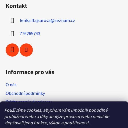
á
d
Kontakt
p
a
ä
c
lenka.flajsarova
@
seznam.cz
t
i
i
e
776265743
p
e
r
v
k
y
v
Informace pro vás
ý
p
O nás
i
s
Obchodní podmínky
u
Odstoupení od smlouvy
Používáme cookies, abychom Vám umožnili pohodlné
Vratkový list (výměna zboží)
prohlížení webu a díky analýze provozu webu neustále
Reklamační protokol
zlepšovali jeho funkce, výkon a použitelnost.
GDPR