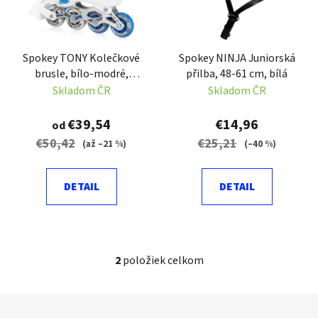
s
p
p
r
r
o
Spokey TONY Kolečkové
Spokey NINJA Juniorská
o
d
brusle, bílo-modré,
přilba, 48-61 cm, bílá
d
u
ABEC7 Carbon
Skladom ČR
Skladom ČR
u
k
k
t
€39,54
€14,96
od
t
o
€50,42
€25,21
(až –21 %)
(–40 %)
o
v
v
DETAIL
DETAIL
2
položiek celkom
O
v
l
Z
á