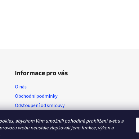
O
v
l
á
d
Informace pro vás
a
c
O nás
i
Obchodní podmínky
e
p
Odstoupení od smlouvy
r
Vratkový list (výměna zboží)
v
ookies, abychom Vám umožnili pohodlné prohlížení webu a
k
Reklamační protokol
 provozu webu neustále zlepšovali jeho funkce, výkon a
y
GDPR
.
v