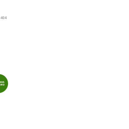
-404
AVA
RMO