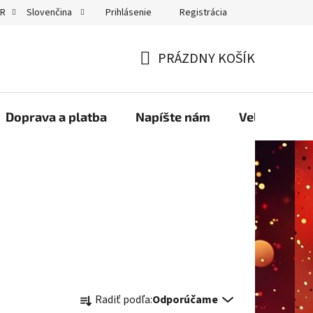
Prihlásenie
Registrácia
UR
Slovenčina
GDPR
PRÁZDNY KOŠÍK
NÁKUPNÝ
KOŠÍK
Doprava a platba
Napíšte nám
Velkoobcho
R
Radiť podľa:
Odporúčame
a