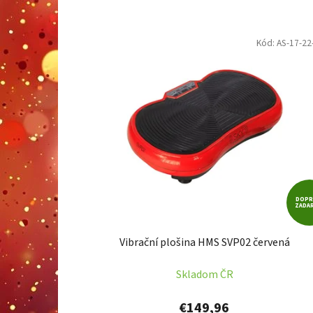
V
Kód:
AS-17-22
ý
p
i
s
p
r
o
d
u
DOPR
k
ZADA
t
Vibrační plošina HMS SVP02 červená
o
v
Skladom ČR
€149,96