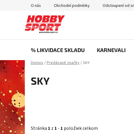
Prejsť
O nás
Obchodní podmínky
Odstoupení od s
na
obsah
% LIKVIDACE SKLADU
KARNEVALI
Domov
/
Predávané značky
/
SKY
SKY
Stránka
1
z
1
-
1
položiek celkom