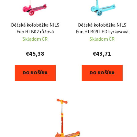
s
p
p
r
r
o
Dětská koloběžka NILS
Dětská koloběžka NILS
o
d
Fun HLB02 růžová
Fun HLB09 LED tyrkysová
d
u
Skladom ČR
Skladom ČR
u
k
k
t
€45,38
€43,71
t
o
o
v
DO KOŠÍKA
DO KOŠÍKA
v