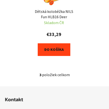
Dětská koloběžka NILS
Fun HLB16 Deer
Skladom ČR
€33,29
DO KOŠÍKA
3
položiek celkom
O
v
l
Z
á
á
d
Kontakt
p
a
ä