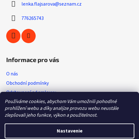
c
lenka.flajsarova
@
seznam.cz
t
i
i
e
776265743
p
e
r
v
k
y
v
Informace pro vás
ý
p
O nás
i
s
Obchodní podmínky
u
Odstoupení od smlouvy
Používáme cookies, abychom Vám umožnili pohodlné
Vratkový list (výměna zboží)
prohlížení webu a díky analýze provozu webu neustále
Reklamační protokol
zlepšovali jeho funkce, výkon a použitelnost.
GDPR
Nastavenie