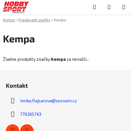
Prejsť
Hľadať
NÁKUP
na
KOŠÍK
obsah
Domov
/
Predávané značky
/
Kempa
Kempa
Žiadne produkty značky
Kempa
sa nenašli...
Z
á
Kontakt
p
ä
lenka.flajsarova
@
seznam.cz
t
i
776265743
e