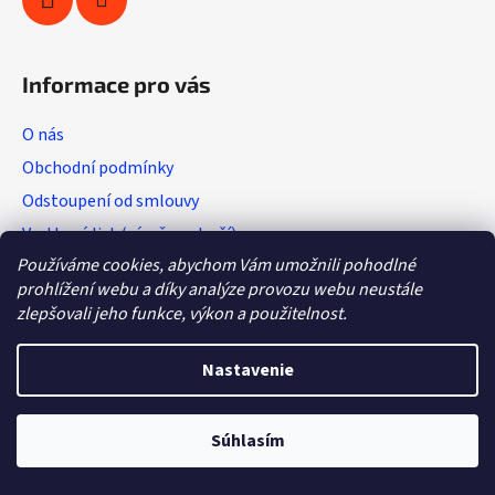
Informace pro vás
O nás
Obchodní podmínky
Odstoupení od smlouvy
Vratkový list (výměna zboží)
Používáme cookies, abychom Vám umožnili pohodlné
Reklamační protokol
prohlížení webu a díky analýze provozu webu neustále
GDPR
zlepšovali jeho funkce, výkon a použitelnost.
Nastavenie
Vytvoril Shoptet
Copyright 2026
Hobby - sport
. Všetky práva vyhradené.
Súhlasím