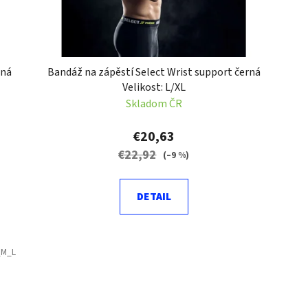
rná
Bandáž na zápěstí Select Wrist support černá
Velikost: L/XL
Skladom ČR
€20,63
€22,92
(–9 %)
DETAIL
_M_L