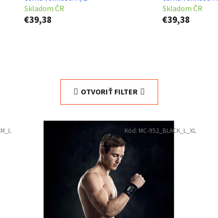
Skladom ČR
Skladom ČR
€39,38
€39,38
OTVORIŤ FILTER
_M_L
Kód:
MC-952_BLACK_L_XL