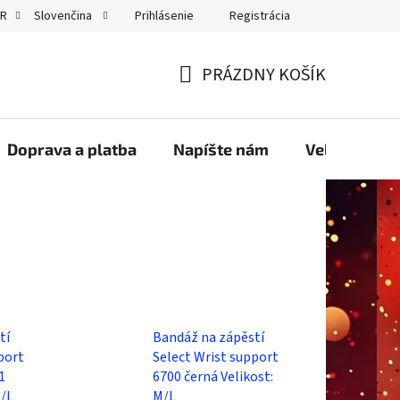
Prihlásenie
Registrácia
UR
Slovenčina
GDPR
PRÁZDNY KOŠÍK
NÁKUPNÝ
KOŠÍK
Doprava a platba
Napíšte nám
Velkoobcho
tí
Bandáž na zápěstí
port
Select Wrist support
1
6700 černá Velikost:
M/L
M/L