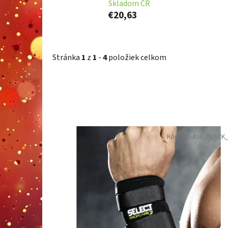
Skladom ČR
€20,63
Stránka
1
z
1
-
4
položiek celkom
V
Kód:
MC-436_BLACK
ý
p
i
s
p
r
o