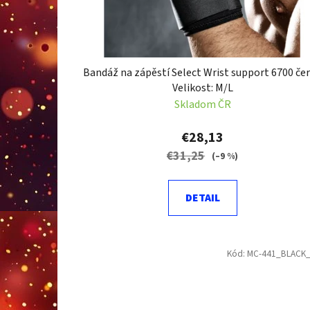
d
u
k
t
Bandáž na zápěstí Select Wrist support 6700 če
o
Velikost: M/L
v
Skladom ČR
€28,13
€31,25
(–9 %)
DETAIL
Kód:
MC-441_BLACK