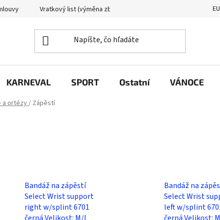
E
mlouvy
Vratkový list (výměna zboží)
Reklamační protokol
KARNEVAL
SPORT
Ostatní
VÁNOCE
 a ortézy
/
Zápěstí
Bandáž na zápěstí
Bandáž na zápěs
Select Wrist support
Select Wrist sup
right w/splint 6701
left w/splint 670
černá Velikost: M/L
černá Velikost: 