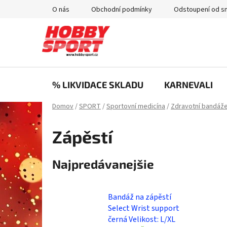
Prejsť
O nás
Obchodní podmínky
Odstoupení od s
na
obsah
% LIKVIDACE SKLADU
KARNEVALI
Domov
/
SPORT
/
Sportovní medicína
/
Zdravotní bandáže
Zápěstí
Najpredávanejšie
Bandáž na zápěstí
Select Wrist support
černá Velikost: L/XL