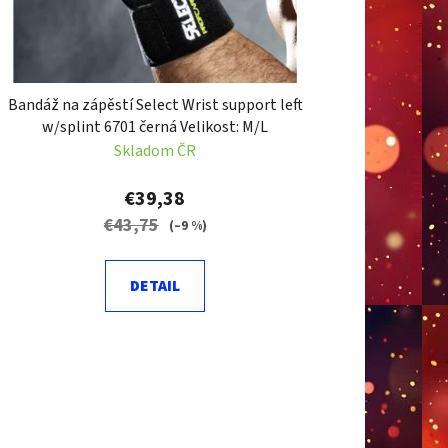
o
v
Bandáž na zápěstí Select Wrist support left
w/splint 6701 černá Velikost: M/L
Skladom ČR
€39,38
€43,75
(–9 %)
DETAIL