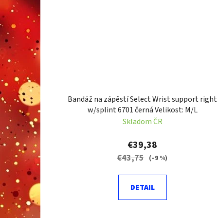
Bandáž na zápěstí Select Wrist support right
w/splint 6701 černá Velikost: M/L
Skladom ČR
€39,38
€43,75
(–9 %)
DETAIL