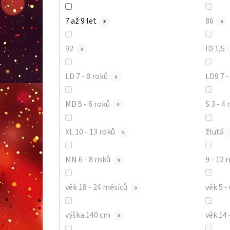
7 až 9 let
86
3
0
92
ID 1,5 
0
LD 7 - 8 roků
LD9 
0
MD 5 - 6 roků
S 3 - 4 
0
XL 10 - 13 roků
žlutá
0
MN 6 - 8 roků
9 - 12 
0
věk 18 - 24 měsíců
věk 5 -
0
výška 140 cm
věk 14 
0