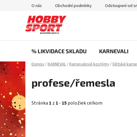
Prejsť
O nás
Obchodní podmínky
Odstoupení od s
na
obsah
% LIKVIDACE SKLADU
KARNEVALI
Domov
/
KARNEVAL
/
Karnevalové kostýmy
/
Dětské karn
profese/řemesla
Stránka
1
z
1
-
15
položiek celkom