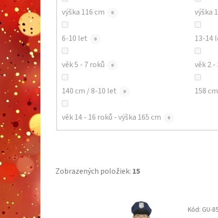
výška 116 cm
výška 
0
6-10 let
13-14 l
0
věk 5 - 7 roků
věk 2 -
0
140 cm / 8-10 let
158 cm 
0
věk 14 - 16 roků - výška 165 cm
0
Zobrazených položiek:
15
V
Kód:
GU-8
ý