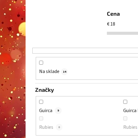
Cena
€
18
Na sklade
14
Značky
Guirca
Guirca
9
Rubies
Rubie
0