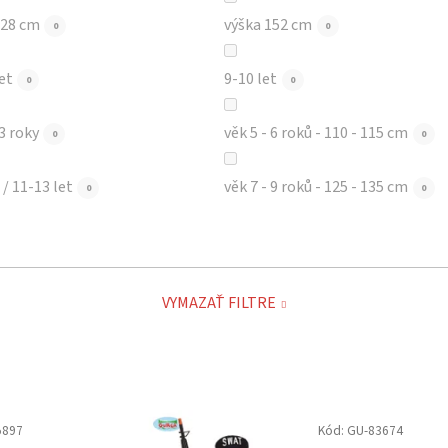
128 cm
výška 152 cm
0
0
et
9-10 let
0
0
 3 roky
věk 5 - 6 roků - 110 - 115 cm
0
0
/ 11-13 let
věk 7 - 9 roků - 125 - 135 cm
0
0
VYMAZAŤ FILTRE
5897
Kód:
GU-83674