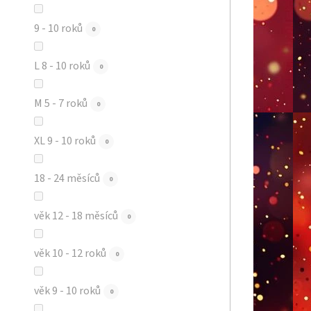
9 - 10 roků
0
L 8 - 10 roků
0
M 5 - 7 roků
0
XL 9 - 10 roků
0
18 - 24 měsíců
0
věk 12 - 18 měsíců
0
věk 10 - 12 roků
0
věk 9 - 10 roků
0