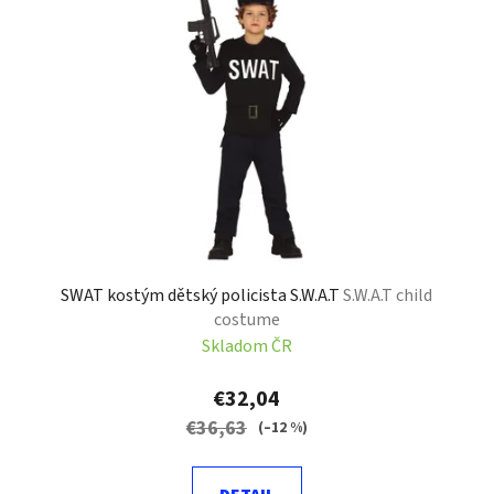
SWAT kostým dětský policista S.W.A.T
S.W.A.T child
costume
Skladom ČR
€32,04
€36,63
(–12 %)