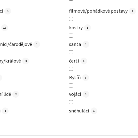
ci
filmové/pohádkové postavy
1
2
kostry
17
1
níci/čarodějové
santa
1
1
ny/králové
čerti
4
1
Rytíři
1
í lidé
vojáci
2
1
i
sněhuláci
1
1