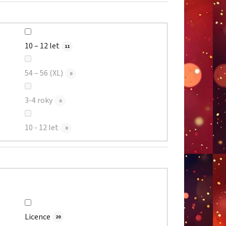
10 – 12 let
11
54 – 56 (XL)
0
3-4 roky
0
10 - 12 let
0
Licence
20