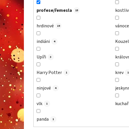
profese/řemesla
kostliv
15
hrdinové
vánoce
19
indiáni
Kouzel
4
Upíři
králov
3
Harry Potter
krev
1
1
ninjové
jeskynn
4
vlk
kuchař
1
panda
1