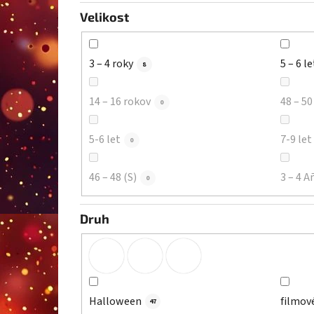
Velikost
3 – 4 roky
5 – 6 le
8
14 – 16 rokov
48 – 50
0
5-6 let
7-9 let
0
46 – 48 (S)
3 – 4 A
0
Druh
Halloween
filmov
47