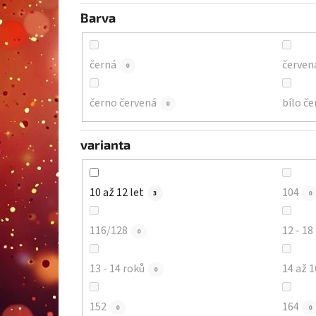
Barva
černá
červen
0
černo červená
bílo če
0
varianta
10 až 12 let
104
3
0
116/128
0
13 - 14 roků
14 až 1
0
152
164
0
0