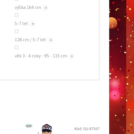
výška 164 cm
0
5-7 let
0
128 cm / 5-7 let
0
věk 3 - 4 roky - 95 - 115 cm
0
Kód:
GU-87507