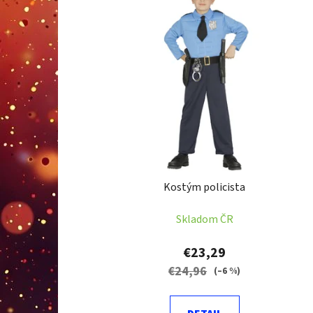
p
i
s
p
r
o
d
u
k
t
Kostým policista
o
v
Skladom ČR
€23,29
€24,96
(–6 %)