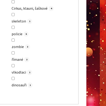
Cirkus, klauni, šaškové
4
skeleton
1
policie
8
zombie
3
římané
3
vlkodlaci
1
dinosauři
1