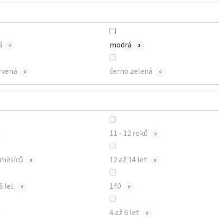
á
modrá
0
2
rvená
černo zelená
0
0
11 - 12 roků
0
12 - 18 měsíců
12 až 14 let
0
0
6 let
140
0
0
4 až 6 let
0