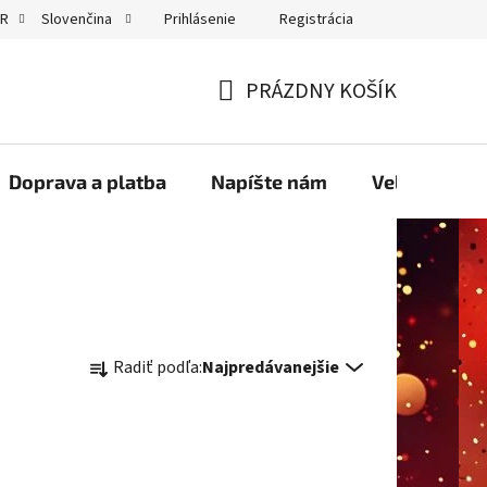
Prihlásenie
Registrácia
UR
Slovenčina
GDPR
PRÁZDNY KOŠÍK
NÁKUPNÝ
KOŠÍK
Doprava a platba
Napíšte nám
Velkoobcho
R
Radiť podľa:
Najpredávanejšie
a
d
e
n