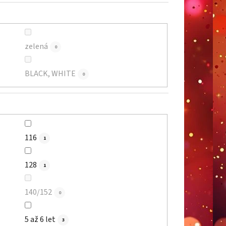
zelená
0
BLACK, WHITE
0
116
1
128
1
140/152
0
5 až 6 let
3