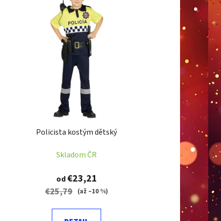
Policista kostým dětský
Skladom ČR
€23,21
od
€25,79
(až –10 %)