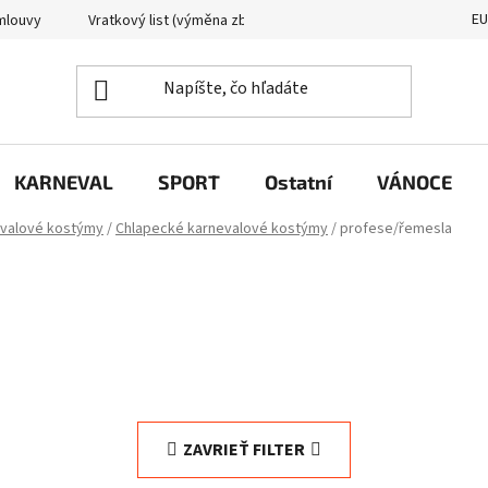
E
mlouvy
Vratkový list (výměna zboží)
Reklamační protokol
KARNEVAL
SPORT
Ostatní
VÁNOCE
evalové kostýmy
/
Chlapecké karnevalové kostýmy
/
profese/řemesla
ZAVRIEŤ FILTER