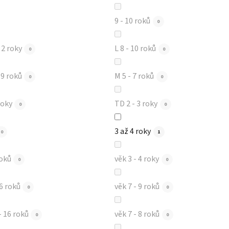
9 - 10 roků
0
- 2 roky
L 8 - 10 roků
0
0
7 - 9 roků
M 5 - 7 roků
0
0
roky
TD 2 - 3 roky
0
0
3 až 4 roky
0
1
roků
věk 3 - 4 roky
0
0
 6 roků
věk 7 - 9 roků
0
0
- 16 roků
věk 7 - 8 roků
0
0