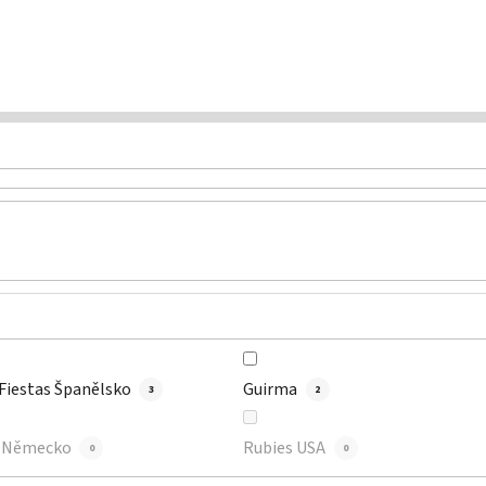
 Fiestas Španělsko
Guirma
3
2
s Německo
Rubies USA
0
0