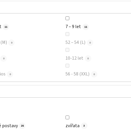
t
7 – 9 let
11
11
 (M)
52 – 54 (L)
0
0
10-12 let
0
0
ños
56 - 58 (XXL)
0
0
é postavy
zvířata
28
3