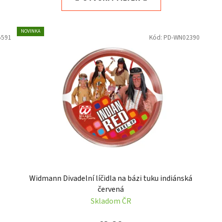
NOVINKA
5591
Kód:
PD-WN02390
Widmann Divadelní líčidla na bázi tuku indiánská
červená
Skladom ČR