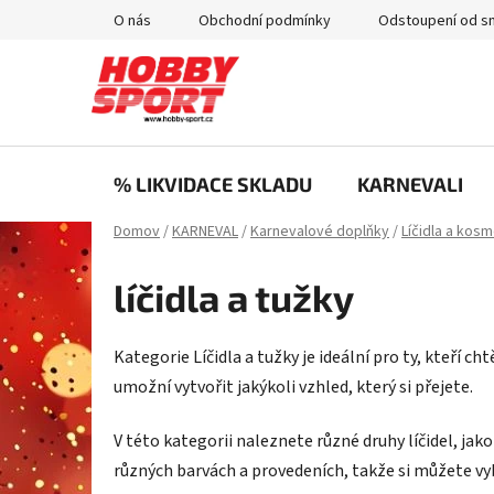
Prejsť
O nás
Obchodní podmínky
Odstoupení od s
na
obsah
% LIKVIDACE SKLADU
KARNEVALI
Domov
/
KARNEVAL
/
Karnevalové doplňky
/
Líčidla a kosm
líčidla a tužky
Kategorie Líčidla a tužky je ideální pro ty, kteří 
umožní vytvořit jakýkoli vzhled, který si přejete.
V této kategorii naleznete různé druhy líčidel, jako
různých barvách a provedeních, takže si můžete vy