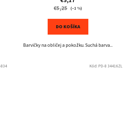
€5,17
€5,25
(–1 %)
DO KOŠÍKA
Barvičky na obličej a pokožku. Suchá barva...
5834
Kód:
PD-8 34416ZL