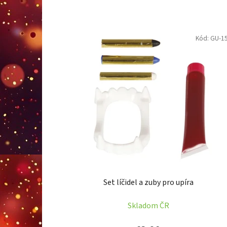
V
Kód:
GU-1
ý
p
i
s
p
r
o
d
u
k
t
Set líčidel a zuby pro upíra
o
v
Skladom ČR