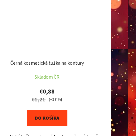
Černá kosmetická tužka na kontury
Skladom ČR
€0,88
€1,21
(–27 %)
DO KOŠÍKA