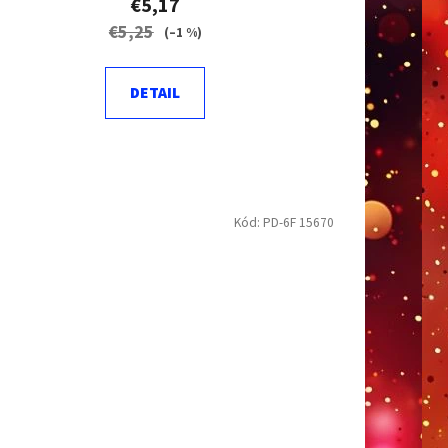
€5,17
€5,25
(–1 %)
DETAIL
Kód:
PD-6F 15670