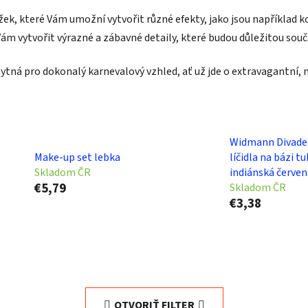
ek, které Vám umožní vytvořit různé efekty, jako jsou například koč
Vám vytvořit výrazné a zábavné detaily, které budou důležitou sou
zbytná pro dokonalý karnevalový vzhled, ať už jde o extravagantní, n
Widmann Divade
Make-up set lebka
líčidla na bázi t
Skladom ČR
indiánská červen
€5,79
Skladom ČR
€3,38
OTVORIŤ FILTER