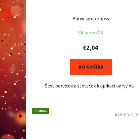
Barvičky do kapsy
Skladom ČR
€2,04
DO KOŠÍKA
Šest barviček a štěteček k apikaci barvy na...
NOVINKA
Kód:
PD-6F 1