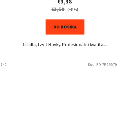
€3,38
€3,50
(–3 %)
DO KOŠÍKA
Líčidla, tzv. tělovky. Profesionální kvalita....
8740
Kód:
PD-7F 15570