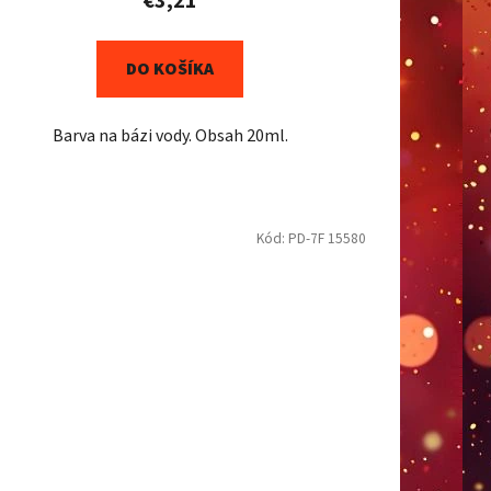
€3,21
DO KOŠÍKA
Barva na bázi vody. Obsah 20ml.
Kód:
PD-7F 15580