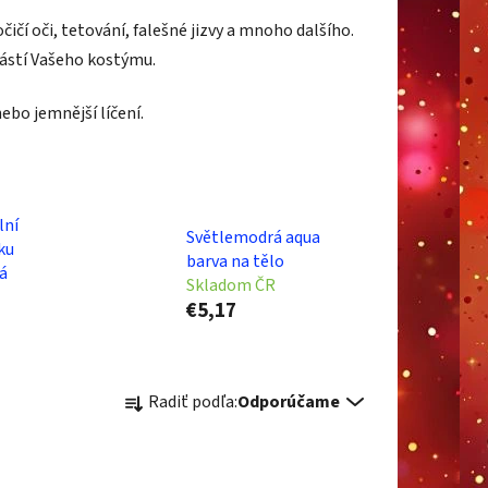
ičí oči, tetování, falešné jizvy a mnoho dalšího.
částí Vašeho kostýmu.
ebo jemnější líčení.
lní
Světlemodrá aqua
uku
barva na tělo
á
Skladom ČR
€5,17
R
Radiť podľa:
Odporúčame
a
d
e