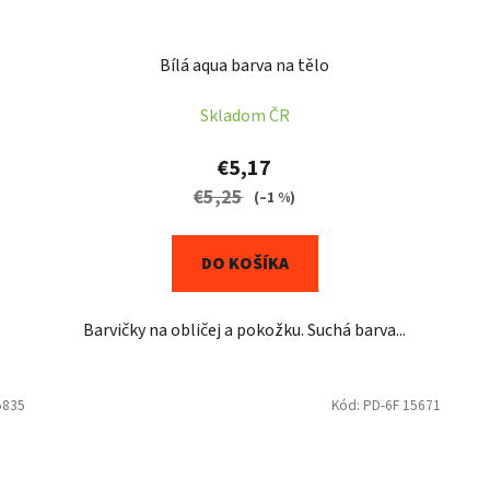
Bílá aqua barva na tělo
Skladom ČR
€5,17
€5,25
(–1 %)
DO KOŠÍKA
Barvičky na obličej a pokožku. Suchá barva...
5835
Kód:
PD-6F 15671