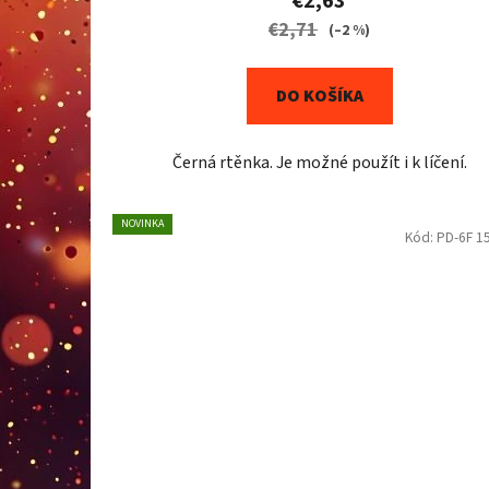
€2,63
€2,71
(–2 %)
DO KOŠÍKA
Černá rtěnka. Je možné použít i k líčení.
NOVINKA
Kód:
PD-6F 1