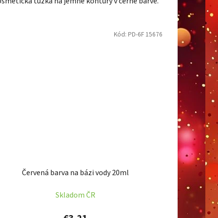
smetická tužka na jemné kontury v černé barvě.
Kód:
PD-6F 15676
Červená barva na bázi vody 20ml
Skladom ČR