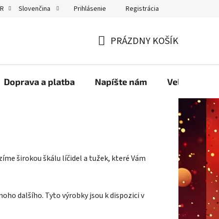
Prihlásenie
Registrácia
UR
Slovenčina
GDPR
PRÁZDNY KOŠÍK
NÁKUPNÝ
KOŠÍK
Doprava a platba
Napíšte nám
Velkoobcho
zíme širokou škálu líčidel a tužek, které Vám
noho dalšího. Tyto výrobky jsou k dispozici v