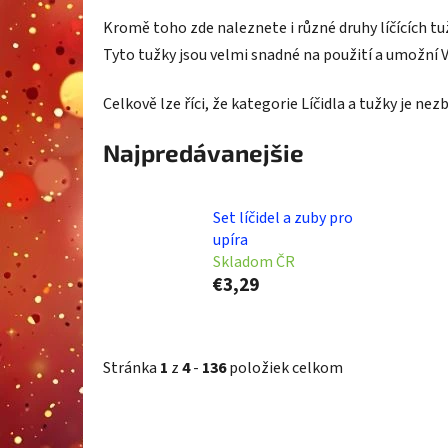
Kromě toho zde naleznete i různé druhy líčících tuž
Tyto tužky jsou velmi snadné na použití a umožní 
Celkově lze říci, že kategorie Líčidla a tužky je ne
Najpredávanejšie
Set líčidel a zuby pro
upíra
Skladom ČR
€3,29
Stránka
1
z
4
-
136
položiek celkom