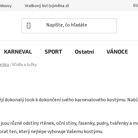
E
mlouvy
Vratkový list (výměna zboží)
Reklamační protokol
KARNEVAL
SPORT
Ostatní
VÁNOCE
etika
/
líčidla a tužky
chtějí dokonalý look k dokončení svého karnevalového kostýmu. Nabí
 jsou různé odstíny rtěnek, oční stíny, řasenky, pudry, tvářenky a m
brat ten, který nejlépe vyhovuje Vašemu kostýmu.