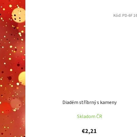
Kód:
PD-6F 1
Diadém stříbrný s kameny
Skladom ČR
€2,21