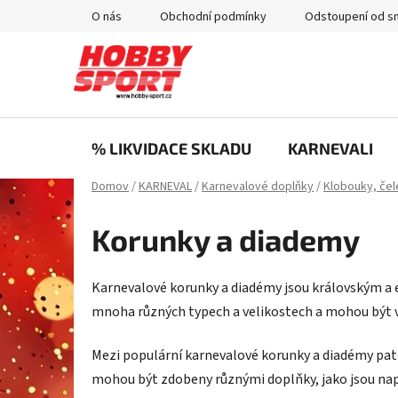
Prejsť
O nás
Obchodní podmínky
Odstoupení od s
na
obsah
% LIKVIDACE SKLADU
KARNEVALI
Domov
/
KARNEVAL
/
Karnevalové doplňky
/
Klobouky, čel
Korunky a diademy
Karnevalové korunky a diadémy jsou královským a 
mnoha různých typech a velikostech a mohou být vy
Mezi populární karnevalové korunky a diadémy patř
mohou být zdobeny různými doplňky, jako jsou napří