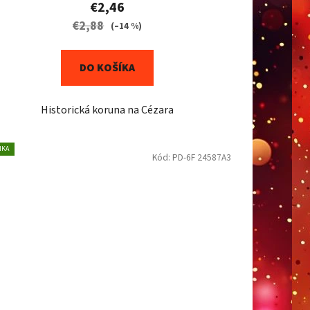
€2,46
€2,88
(–14 %)
DO KOŠÍKA
Historická koruna na Cézara
NKA
Kód:
PD-6F 24587A3