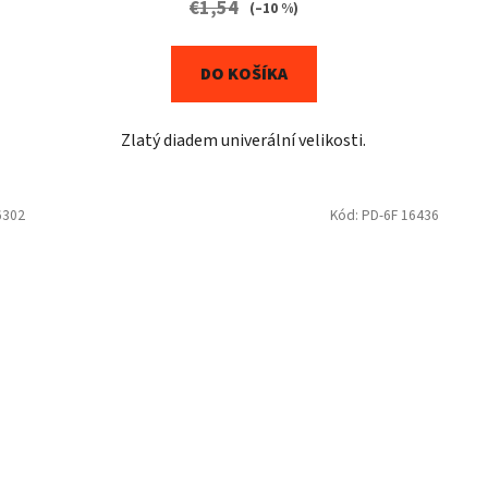
€1,54
(–10 %)
DO KOŠÍKA
Zlatý diadem univerální velikosti.
6302
Kód:
PD-6F 16436