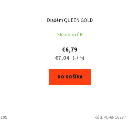
Diadém QUEEN GOLD
Skladom ČR
€6,79
€7,04
(–3 %)
DO KOŠÍKA
6105
Kód:
PD-6F 16387