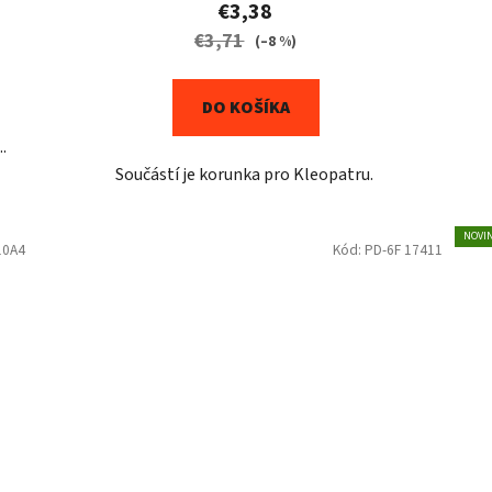
€3,38
€3,71
(–8 %)
DO KOŠÍKA
.
Součástí je korunka pro Kleopatru.
NOVI
10A4
Kód:
PD-6F 17411