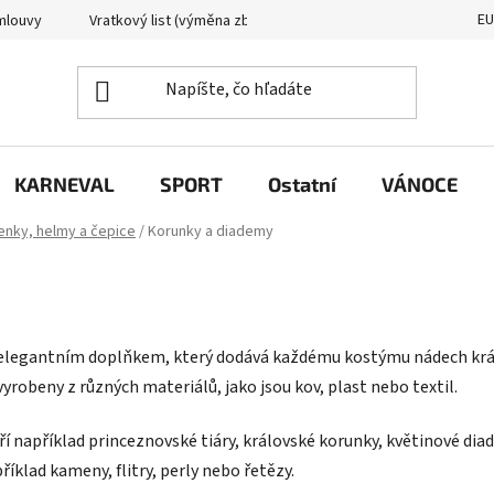
E
mlouvy
Vratkový list (výměna zboží)
Reklamační protokol
KARNEVAL
SPORT
Ostatní
VÁNOCE
enky, helmy a čepice
/
Korunky a diademy
elegantním doplňkem, který dodává každému kostýmu nádech králo
robeny z různých materiálů, jako jsou kov, plast nebo textil.
í například princeznovské tiáry, královské korunky, květinové di
klad kameny, flitry, perly nebo řetězy.