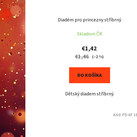
Diadém pro princezny stříbrný
Skladom ČR
€1,42
€1,46
(–2 %)
DO KOŠÍKA
Dětský diadem stříbrný.
Kód:
PD-6F 1