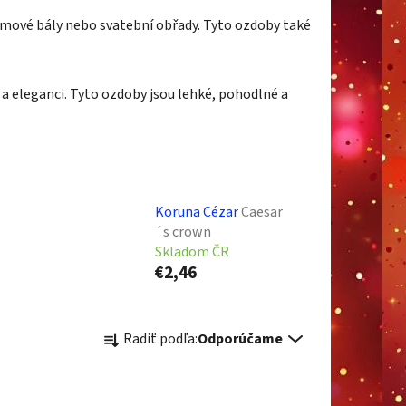
týmové bály nebo svatební obřady. Tyto ozdoby také
eleganci. Tyto ozdoby jsou lehké, pohodlné a
Koruna Cézar
Caesar
´s crown
Skladom ČR
€2,46
R
Radiť podľa:
Odporúčame
a
d
e