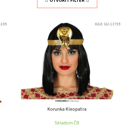
OTVORIŤ FILTER
6109
Kód:
GU-13759
Korunka Kleopatra
Skladom ČR