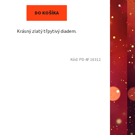
DO KOŠÍKA
Krásný zlatý třpytivý diadem.
Kód:
PD-4F 16312