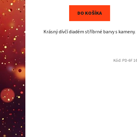
DO KOŠÍKA
Krásný dívčí diadém stříbrné barvy s kameny.
Kód:
PD-6F 1