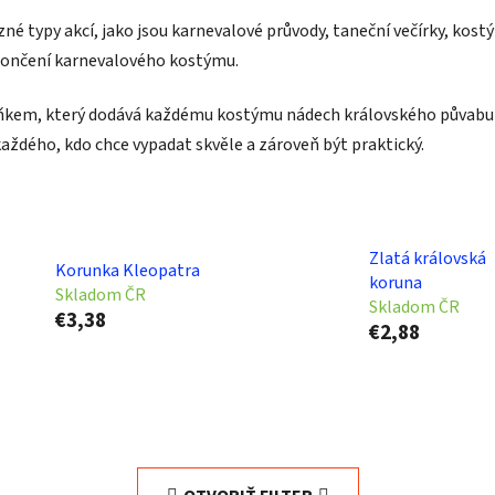
né typy akcí, jako jsou karnevalové průvody, taneční večírky, kos
ončení karnevalového kostýmu.
kem, který dodává každému kostýmu nádech královského půvabu a 
 každého, kdo chce vypadat skvěle a zároveň být praktický.
Zlatá královská
Korunka Kleopatra
koruna
Skladom ČR
Skladom ČR
€3,38
€2,88