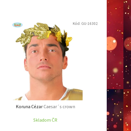
n
i
e
Kód:
GU-16302
p
r
o
d
u
k
t
o
v
Koruna Cézar
Caesar´s crown
Skladom ČR