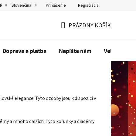
Prihlásenie
Registrácia
UR
Slovenčina
GDPR
PRÁZDNY KOŠÍK
NÁKUPNÝ
KOŠÍK
Doprava a platba
Napíšte nám
Velkoobcho
vské elegance. Tyto ozdoby jsou k dispozici v
adémy a mnoho dalších. Tyto korunky a diadémy