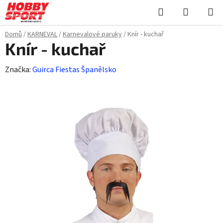
Přejít
Hledat
NÁKUPN
na
KOŠÍK
obsah
Domů
/
KARNEVAL
/
Karnevalové paruky
/
Knír - kuchař
Knír - kuchař
Značka:
Guirca Fiestas Španělsko