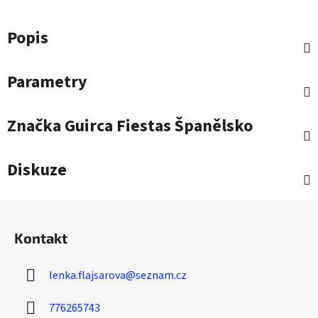
Popis
Parametry
Značka
Guirca Fiestas Španělsko
Diskuze
Z
á
Kontakt
p
a
lenka.flajsarova
@
seznam.cz
t
í
776265743