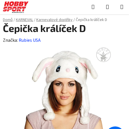
Přejít
Hledat
NÁKUPN
na
KOŠÍK
obsah
Domů
/
KARNEVAL
/
Karnevalové doplňky
/
Čepička králíček D
Čepička králíček D
Značka:
Rubies USA