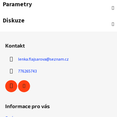
Parametry
Diskuze
Z
á
Kontakt
p
a
lenka.flajsarova
@
seznam.cz
t
í
776265743
Informace pro vás