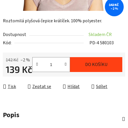
142 KČ
–2 %
Roztomilá plyšová čepice králíček. 100% polyester.
Dostupnost
Skladem ČR
Kód:
PD-4 580103
142 Kč
–2 %
DO KOŠÍKU
139 Kč
Měrná cena:
Tisk
Zeptat se
Hlídat
Sdílet
Popis